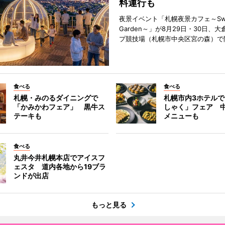
料運行も
夜景イベント「札幌夜景カフェ～Sweet
Garden～」が8月29日・30日、
プ競技場（札幌市中央区宮の森）で
食べる
食べる
札幌・みのるダイニングで
札幌市内3ホテル
「かみかわフェア」 黒牛ス
しゃく」フェア 
テーキも
メニューも
食べる
丸井今井札幌本店でアイスフ
ェスタ 道内各地から19ブラ
ンドが出店
もっと見る