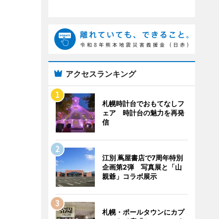
アクセスランキング
札幌時計台でおもてなしフ
ェア 時計台の魅力を再発
信
江別 蔦屋書店で7周年特別
企画第2弾 写真展と「山
親爺」コラボ展示
札幌・ポールタウンにカプ