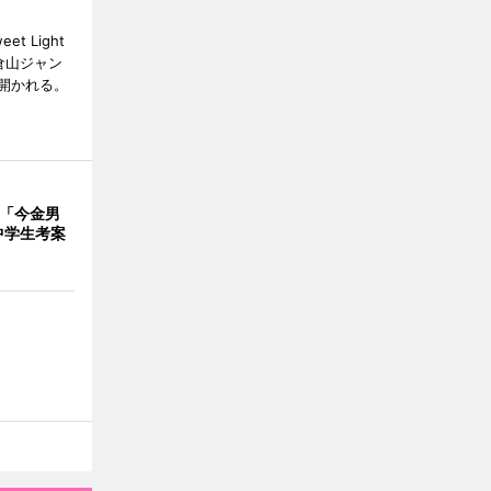
 Light
大倉山ジャン
開かれる。
で「今金男
中学生考案