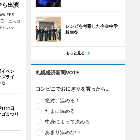
MPら出演
A FES
日・6日、エスコ
レシピを考案した今金中学
市Fビレッ
校生徒
もっと見る
景イベン
札幌経済新聞VOTE
ャズライ
行も
コンビニでおにぎりを買ったら…
絶対、温める！
1111日
たまに温める
ナゴまつり
中身によって決める
あまり温めない