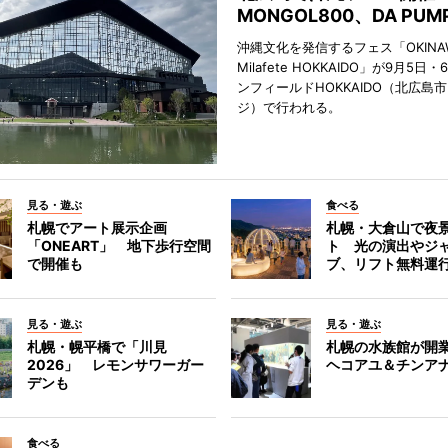
MONGOL800、DA PU
沖縄文化を発信するフェス「OKINAW
Milafete HOKKAIDO」が9月5
ンフィールドHOKKAIDO（北広島
ジ）で行われる。
見る・遊ぶ
食べる
札幌でアート展示企画
札幌・大倉山で夜
「ONEART」 地下歩行空間
ト 光の演出やジ
で開催も
ブ、リフト無料運
見る・遊ぶ
見る・遊ぶ
札幌・幌平橋で「川見
札幌の水族館が開業
2026」 レモンサワーガー
ヘコアユ＆チンア
デンも
食べる