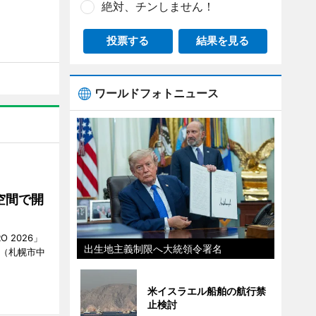
絶対、チンしません！
投票する
結果を見る
ワールドフォトニュース
空間で開
O 2026」
出生地主義制限へ大統領令署名
AN（札幌市中
米イスラエル船舶の航行禁
止検討