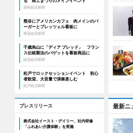
る 商工まつりのメインイベント
調布経済新聞
熊谷にアメリカンカフェ 肉メインのバ
ーガーとプレッツェル看板に
熊谷経済新聞
千歳烏山に「ディア ブレッド」 フラン
ス伝統製法のバゲットを看板商品に
経堂経済新聞
松戸でロックセッションイベント 初心
者歓迎、大音量で演奏楽しむ
松戸経済新聞
プレスリリース
最新ニ
株式会社イースト・デイリー、社内研修
「ふれあい介護体験」を実施