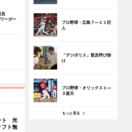
川見
サワーガー
プロ野球・広島７―１１巨
人
「デジポリス」普及呼び掛
け
プロ野球・オリックス１―
３楽天
もっと見る
ント 光
リフト無