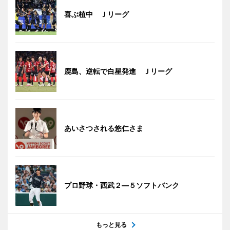
喜ぶ植中 Ｊリーグ
鹿島、逆転で白星発進 Ｊリーグ
あいさつされる悠仁さま
プロ野球・西武２―５ソフトバンク
もっと見る