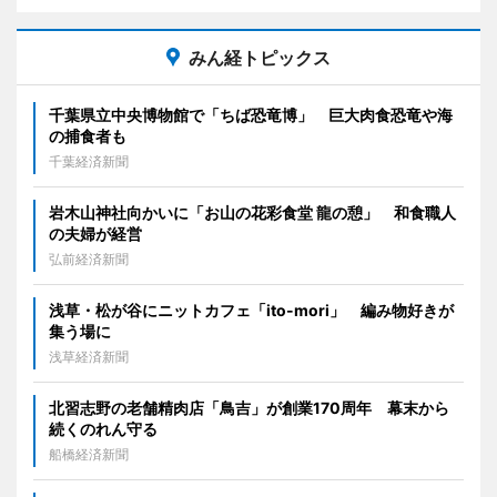
みん経トピックス
千葉県立中央博物館で「ちば恐竜博」 巨大肉食恐竜や海
の捕食者も
千葉経済新聞
岩木山神社向かいに「お山の花彩食堂 龍の憩」 和食職人
の夫婦が経営
弘前経済新聞
浅草・松が谷にニットカフェ「ito-mori」 編み物好きが
集う場に
浅草経済新聞
北習志野の老舗精肉店「鳥吉」が創業170周年 幕末から
続くのれん守る
船橋経済新聞