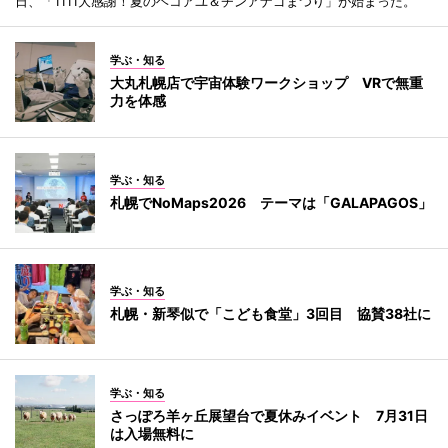
日、「1111大感謝！夏のヘコアユ＆チンアナゴまつり」が始まった。
学ぶ・知る
大丸札幌店で宇宙体験ワークショップ VRで無重
力を体感
学ぶ・知る
札幌でNoMaps2026 テーマは「GALAPAGOS」
学ぶ・知る
札幌・新琴似で「こども食堂」3回目 協賛38社に
学ぶ・知る
さっぽろ羊ヶ丘展望台で夏休みイベント 7月31日
は入場無料に