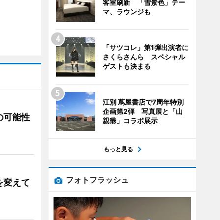
客室刷新 「雪景色」テー
マ、ラウンジも
「サツコレ」第1弾出演者に
さくらさんら スペシャル
ゲストも決まる
江別 蔦屋書店で7周年特別
企画第2弾 写真展と「山
の可能性
親爺」コラボ展示
もっと見る
フォトフラッシュ
を変えて