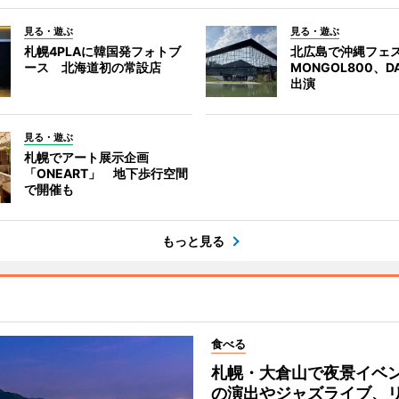
見る・遊ぶ
見る・遊ぶ
札幌4PLAに韓国発フォトブ
北広島で沖縄フェ
ース 北海道初の常設店
MONGOL800、D
出演
見る・遊ぶ
札幌でアート展示企画
「ONEART」 地下歩行空間
で開催も
もっと見る
食べる
札幌・大倉山で夜景イベ
の演出やジャズライブ、