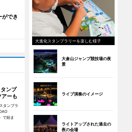
ーができ
大進化スタンプラリーを楽しむ様子
大倉山ジャンプ競技場の夜
景
スタンプ
ライブ演奏のイメージ
ツアーも
スタンプラ
OAO
3）で始ま
ライトアップされた過去の
夜の会場