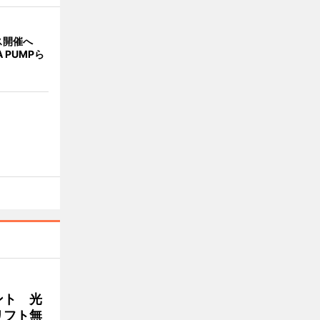
ス開催へ
A PUMPら
ント 光
リフト無