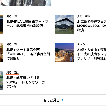
見る・遊ぶ
見る・遊ぶ
札幌4PLAに韓国発フォトブ
北広島で沖縄フェ
ース 北海道初の常設店
MONGOL800、D
出演
見る・遊ぶ
食べる
札幌でアート展示企画
札幌・大倉山で夜
「ONEART」 地下歩行空間
ト 光の演出やジ
で開催も
ブ、リフト無料運
見る・遊ぶ
札幌・幌平橋で「川見
2026」 レモンサワーガー
デンも
もっと見る