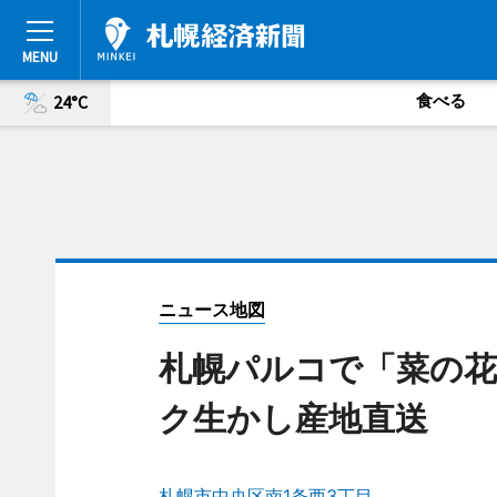
食べる
24°C
ニュース地図
札幌パルコで「菜の
ク生かし産地直送
札幌市中央区南1条西3丁目