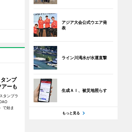
アジア大会公式ウエア発
表
ライン川渇水が水運直撃
スタンプ
ツアーも
生成ＡＩ、被災地照らす
スタンプラ
OAO
3）で始ま
もっと見る