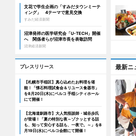
文花で学生企画の「すみだタウンミーテ
ィング」 4テーマで意見交換
すみだ経済新聞
沼津発祥の医学研究会「U-TECH」開催
へ 関係者らが沼津市長を表敬訪問
沼津経済新聞
プレスリリース
最新ニ
【札幌市手稲区】真心込めたお料理を堪
能！「懐石料理試食会＆リユース食器市」
を8月20日(木)にベルコ 手稲シティホール
にて開催！
【北海道釧路市】大人気怪談師・城谷歩氏
が登場！「夏の特別な夜～ゾクッとする話
も、知って安心する話も、一夜で。～」を8
月19日(水)にベルコ会館にて開催！