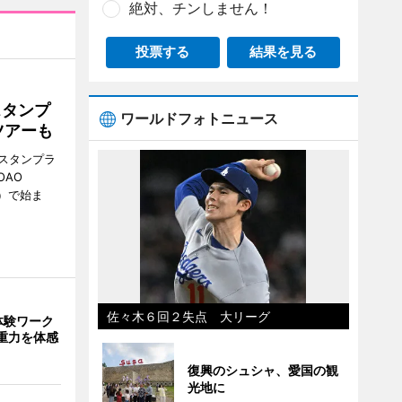
絶対、チンしません！
投票する
結果を見る
スタンプ
ワールドフォトニュース
ツアーも
スタンプラ
OAO
3）で始ま
佐々木６回２失点 大リーグ
体験ワーク
重力を体感
復興のシュシャ、愛国の観
光地に