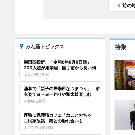
前の
みん経トピックス
特集
墨田区役所、「令和8年8月8日婚」
300人超が婚姻届、開庁前から長い列
すみだ経済新聞
浦和で「親子の居場所なつまつり」 浴
衣姿でヨーヨー釣りや和太鼓楽しむ
浦和経済新聞
厚狭に保護猫カフェ「ねことおちゃ」
古民家改築、猫との触れ合いも
山口宇部経済新聞