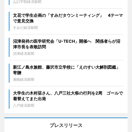
山口宇部経済新聞
文花で学生企画の「すみだタウンミーティング」 4テーマ
で意見交換
すみだ経済新聞
沼津発祥の医学研究会「U-TECH」開催へ 関係者らが沼
津市長を表敬訪問
沼津経済新聞
新江ノ島水族館、藤沢市立学校に「えのすい大解剖図鑑」
寄贈
湘南経済新聞
大学生の木村栞さん、八戸三社大祭の行列を2周 ゴールで
着替えてまた出発
八戸経済新聞
プレスリリース