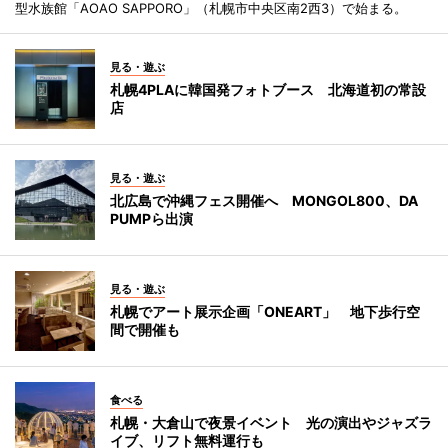
型水族館「AOAO SAPPORO」（札幌市中央区南2西3）で始まる。
見る・遊ぶ
札幌4PLAに韓国発フォトブース 北海道初の常設
店
見る・遊ぶ
北広島で沖縄フェス開催へ MONGOL800、DA
PUMPら出演
見る・遊ぶ
札幌でアート展示企画「ONEART」 地下歩行空
間で開催も
食べる
札幌・大倉山で夜景イベント 光の演出やジャズラ
イブ、リフト無料運行も