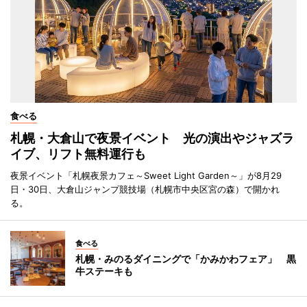
食べる
札幌・大倉山で夜景イベント 光の演出やジャズラ
イブ、リフト無料運行も
夜景イベント「札幌夜景カフェ～Sweet Light Garden～」が8月29
日・30日、大倉山ジャンプ競技場（札幌市中央区宮の森）で開かれ
る。
食べる
札幌・みのるダイニングで「かみかわフェア」 黒
牛ステーキも