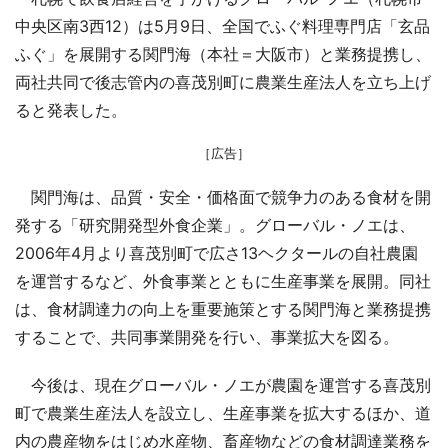
中央区南3西12）は5月9日、全国でふぐ料理専門店「玄品
ふぐ」を展開する関門海（本社＝大阪市）と業務提携し、
両社共同で後志管内の喜茂別町に農業生産法人を立ち上げ
ると発表した。
［広告］
関門海は、品質・安全・価格面で競争力のある食材を開
発する「研究開発型外食企業」。グローバル・ノエは、
2006年4月より喜茂別町で広さ13ヘクタールの自社農園
を運営するなど、外食事業とともに生産事業を展開。同社
は、食材調達力の向上を重要施策とする関門海と業務提携
することで、共同事業開発を行い、事業拡大を図る。
今後は、現在グローバル・ノエが農園を運営する喜茂別
町で農業生産法人を設立し、生産事業を拡大するほか、道
内の農産物をはじめ水産物、畜産物などの食材調達業務を