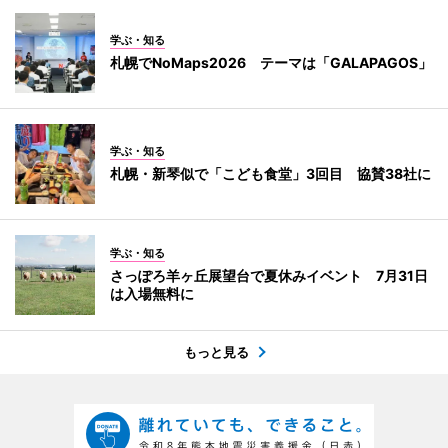
学ぶ・知る
札幌でNoMaps2026 テーマは「GALAPAGOS」
学ぶ・知る
札幌・新琴似で「こども食堂」3回目 協賛38社に
学ぶ・知る
さっぽろ羊ヶ丘展望台で夏休みイベント 7月31日
は入場無料に
もっと見る