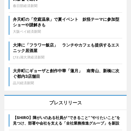
春日部経済新聞
弁天町の「空庭温泉」で夏イベント 妖怪テーマに参加型
ショーや謎解きも
大阪ベイ経済新聞
大津に「フラワー飯店」 ランチやカフェも提供するエス
ニック居酒屋
びわ湖大津経済新聞
大井町にギョーザと創作中華「蓮月」 南青山、新橋に次
ぐ都内3店舗目
品川経済新聞
プレスリリース
【SHIRO】障がいのある社員が “できること” “やりたいこと”を
見つけ、部署や会社を支える「全社業務推進グループ」を新設