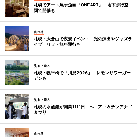
札幌でアート展示企画「ONEART」 地下歩行空
間で開催も
食べる
札幌・大倉山で夜景イベント 光の演出やジャズラ
イブ、リフト無料運行も
見る・遊ぶ
札幌・幌平橋で「川見2026」 レモンサワーガー
デンも
見る・遊ぶ
札幌の水族館が開業1111日 ヘコアユ＆チンアナゴ
まつり
食べる