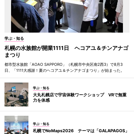
学ぶ・知る
札幌の水族館が開業1111日 ヘコアユ＆チンアナゴ
まつり
都市型水族館「AOAO SAPPORO」（札幌市中央区南2西3）で8月3
日、「1111大感謝！夏のヘコアユ＆チンアナゴまつり」が始まった。
学ぶ・知る
大丸札幌店で宇宙体験ワークショップ VRで無重
力を体感
学ぶ・知る
札幌でNoMaps2026 テーマは「GALAPAGOS」