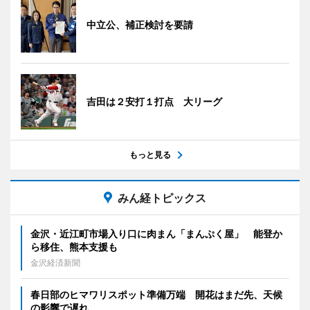
中立公、補正検討を要請
吉田は２安打１打点 大リーグ
もっと見る
みん経トピックス
金沢・近江町市場入り口に肉まん「まんぷく屋」 能登か
ら移住、熊本支援も
金沢経済新聞
春日部のヒマワリスポット準備万端 開花はまだ先、天候
の影響で遅れ