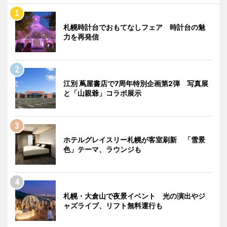
札幌時計台でおもてなしフェア 時計台の魅
力を再発信
江別 蔦屋書店で7周年特別企画第2弾 写真展
と「山親爺」コラボ展示
ホテルグレイスリー札幌が客室刷新 「雪景
色」テーマ、ラウンジも
札幌・大倉山で夜景イベント 光の演出やジ
ャズライブ、リフト無料運行も