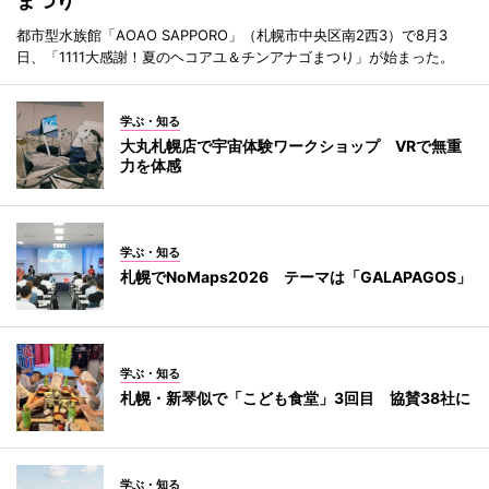
まつり
都市型水族館「AOAO SAPPORO」（札幌市中央区南2西3）で8月3
日、「1111大感謝！夏のヘコアユ＆チンアナゴまつり」が始まった。
学ぶ・知る
大丸札幌店で宇宙体験ワークショップ VRで無重
力を体感
学ぶ・知る
札幌でNoMaps2026 テーマは「GALAPAGOS」
学ぶ・知る
札幌・新琴似で「こども食堂」3回目 協賛38社に
学ぶ・知る