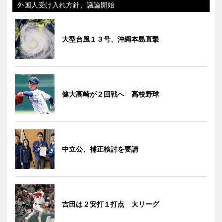
外国人受け入れ方針、議論開始
大型台風１３号、沖縄本島直撃
健大高崎が２回戦へ 高校野球
中立公、補正検討を要請
吉田は２安打１打点 大リーグ