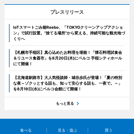
プレスリリース
IoTスマートごみ箱Reebo、「TOKYOクリーンアップアクショ
ン」で試行設置。”捨てる場所”から変える、持続可能な観光地づ
くりへ
【札幌市手稲区】真心込めたお料理を堪能！「懐石料理試食会
＆リユース食器市」を8月20日(木)にベルコ 手稲シティホール
にて開催！
【北海道釧路市】大人気怪談師・城谷歩氏が登場！「夏の特別
な夜～ゾクッとする話も、知って安心する話も、一夜で。～」
を8月19日(水)にベルコ会館にて開催！
もっと見る
食べる
見る・遊ぶ
買う