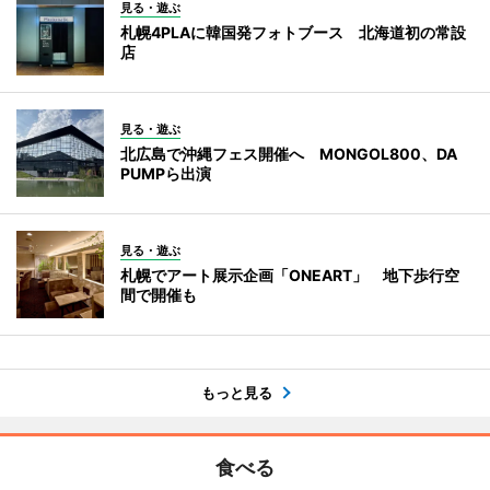
見る・遊ぶ
札幌4PLAに韓国発フォトブース 北海道初の常設
店
見る・遊ぶ
北広島で沖縄フェス開催へ MONGOL800、DA
PUMPら出演
見る・遊ぶ
札幌でアート展示企画「ONEART」 地下歩行空
間で開催も
もっと見る
食べる