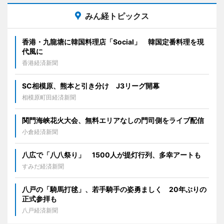
みん経トピックス
香港・九龍塘に韓国料理店「Social」 韓国定番料理を現
代風に
香港経済新聞
SC相模原、熊本と引き分け J3リーグ開幕
相模原町田経済新聞
関門海峡花火大会、無料エリアなしの門司側をライブ配信
小倉経済新聞
八広で「八八祭り」 1500人が提灯行列、多幸アートも
すみだ経済新聞
八戸の「騎馬打毬」、若手騎手の姿勇ましく 20年ぶりの
正式参拝も
八戸経済新聞