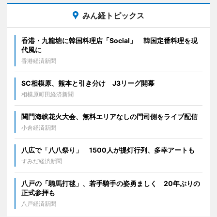
みん経トピックス
香港・九龍塘に韓国料理店「Social」 韓国定番料理を現
代風に
香港経済新聞
SC相模原、熊本と引き分け J3リーグ開幕
相模原町田経済新聞
関門海峡花火大会、無料エリアなしの門司側をライブ配信
小倉経済新聞
八広で「八八祭り」 1500人が提灯行列、多幸アートも
すみだ経済新聞
八戸の「騎馬打毬」、若手騎手の姿勇ましく 20年ぶりの
正式参拝も
八戸経済新聞