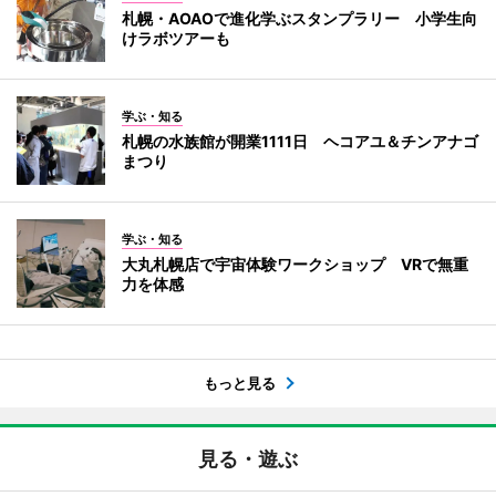
札幌・AOAOで進化学ぶスタンプラリー 小学生向
けラボツアーも
学ぶ・知る
札幌の水族館が開業1111日 ヘコアユ＆チンアナゴ
まつり
学ぶ・知る
大丸札幌店で宇宙体験ワークショップ VRで無重
力を体感
もっと見る
見る・遊ぶ