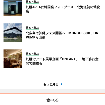
見る・遊ぶ
札幌4PLAに韓国発フォトブース 北海道初の常設
店
見る・遊ぶ
北広島で沖縄フェス開催へ MONGOL800、DA
PUMPら出演
見る・遊ぶ
札幌でアート展示企画「ONEART」 地下歩行空
間で開催も
もっと見る
食べる