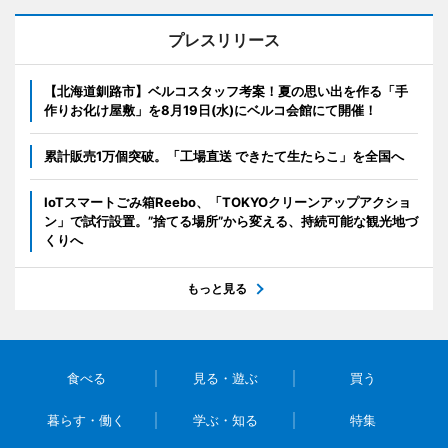
プレスリリース
【北海道釧路市】ベルコスタッフ考案！夏の思い出を作る「手
作りお化け屋敷」を8月19日(水)にベルコ会館にて開催！
累計販売1万個突破。「工場直送 できたて生たらこ」を全国へ
IoTスマートごみ箱Reebo、「TOKYOクリーンアップアクショ
ン」で試行設置。”捨てる場所”から変える、持続可能な観光地づ
くりへ
もっと見る
食べる
見る・遊ぶ
買う
暮らす・働く
学ぶ・知る
特集