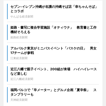
セブン‐イレブン沖縄が名護の沖縄そば店「幸ちゃんそば」
とコラボ
やんばる経済新聞
姫路・書写に複合学習施設「オティウナ」 教育書と工作
機材そろえる
姫路経済新聞
アルバルク東京がミニバスイベント「バスケの日」 男女
17チームが参戦
江東経済新聞
近江八幡で親子イベント、200組が来場 ハイハイレース
など楽しむ
近江八幡経済新聞
福岡パルコで「辛メーター」とグルメ企画「夏辛祭」 ス
タンプラリーも
天神経済新聞