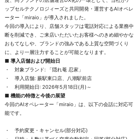
ップセルテクノロジィーズと共同開発・運営するAIオペレ
ーター「miraio」が導入されました。
今回の導入により、店舗スタッフは電話対応による業務中
断を削減でき、ご来店いただいたお客様へのきめ細やかな
おもてなしや、ブランドの強みである上質な空間づくり
に、より一層注力することが可能となります。
■ 導入店舗および開始日
・ 対象ブランド: 「隠れ菴 忍家」
・ 導入店舗: 蕨駅東口店、八潮駅前店
・ 利用開始日: 2026年5月18日(月)～
■ 機能の特徴と今後の展望
今回のAIオペレーター「miraio」は、以下の会話に対応可
能です。
・ 予約変更・キャンセル(部分対応)
・ 日時・人数に基づく空席自動判定・回答(部分対応)