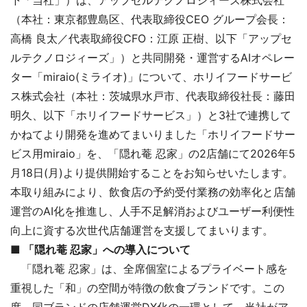
（本社：東京都豊島区、代表取締役CEO グループ会長：
高橋 良太／代表取締役CFO：江原 正樹、以下「アップセ
ルテクノロジィーズ」）と共同開発・運営するAIオペレー
ター「miraio(ミライオ)」について、ホリイフードサービ
ス株式会社（本社：茨城県水戸市、代表取締役社長：藤田
明久、以下「ホリイフードサービス」）と3社で連携して
かねてより開発を進めてまいりました「ホリイフードサー
ビス用miraio」を、「隠れ菴 忍家」の2店舗にて2026年5
月18日(月)より提供開始することをお知らせいたします。
本取り組みにより、飲食店の予約受付業務の効率化と店舗
運営のAI化を推進し、人手不足解消およびユーザー利便性
向上に資する次世代店舗運営を支援してまいります。
■ 「隠れ菴 忍家」への導入について
「隠れ菴 忍家」は、全席個室によるプライベート感を
重視した「和」の空間が特徴の飲食ブランドです。この
度、同ブランドの店舗運営DX化の一環として、当社がア