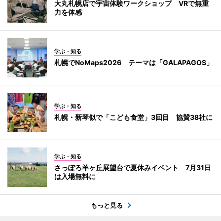
大丸札幌店で宇宙体験ワークショップ VRで無重
力を体感
学ぶ・知る
札幌でNoMaps2026 テーマは「GALAPAGOS」
学ぶ・知る
札幌・新琴似で「こども食堂」3回目 協賛38社に
学ぶ・知る
さっぽろ羊ヶ丘展望台で夏休みイベント 7月31日
は入場無料に
もっと見る