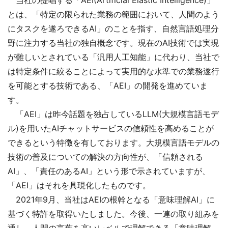
とは、「特定の限られた業務の範囲において、人間のよう
にタスクを遂ろできるAI」のことを指す、自然言語処理分
野に注力する当社の独自概念です。現在のAI技術では実現
が難しいとされている「汎用人工知能」に代わり、当社で
は特定条件に絞ることによって実用的な水準での業務遂行
を可能とする技術である、「AEI」の開発を進めていま
す。
「AEI」は昨今話題を独占しているLLM(大規模言語モデ
ル)を用いたAIチャットサービスの信頼性を高めることが
できるという特徴を有しております。大規模言語モデルの
技術の普及についての解決の方向性が、「信頼される
AI」、「責任のあるAI」という形で示されていますが、
「AEI」はそれを具現化したものです。
2021年9月、当社はAEIの根幹となる「意味理解AI」に
基づく特許を取得いたしました。今後、一連の取り組みを
通し、人間の言葉を高いレベルで理解できる「意味理解