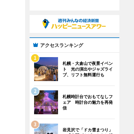
アクセスランキング
札幌・大倉山で夜景イベン
ト 光の演出やジャズライ
ブ、リフト無料運行も
札幌時計台でおもてなしフ
ェア 時計台の魅力を再発
信
岩見沢で「ドカ雪まつり」