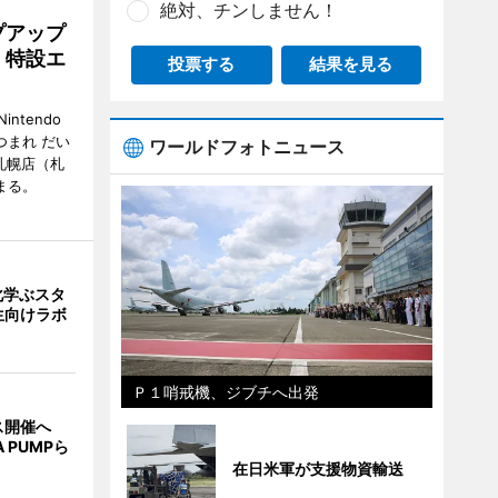
絶対、チンしません！
プアップ
」特設エ
投票する
結果を見る
tendo
『あつまれ だい
ワールドフォトニュース
札幌店（札
まる。
化学ぶスタ
生向けラボ
Ｐ１哨戒機、ジブチへ出発
ス開催へ
A PUMPら
在日米軍が支援物資輸送