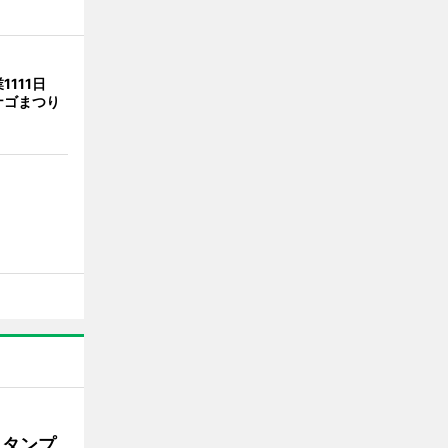
1111日
ナゴまつり
スタンプ