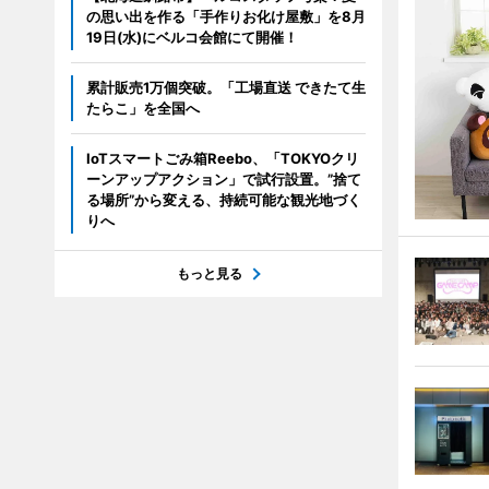
の思い出を作る「手作りお化け屋敷」を8月
19日(水)にベルコ会館にて開催！
累計販売1万個突破。「工場直送 できたて生
たらこ」を全国へ
IoTスマートごみ箱Reebo、「TOKYOクリ
ーンアップアクション」で試行設置。”捨て
る場所”から変える、持続可能な観光地づく
りへ
もっと見る