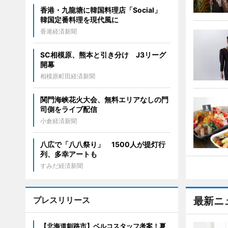
香港・九龍塘に韓国料理店「Social」
韓国定番料理を現代風に
香港経済新聞
SC相模原、熊本と引き分け J3リーグ
開幕
相模原町田経済新聞
関門海峡花火大会、無料エリアなしの門
司側をライブ配信
小倉経済新聞
八広で「八八祭り」 1500人が提灯行
列、多幸アートも
すみだ経済新聞
プレスリリース
最新ニ
【北海道釧路市】ベルコスタッフ考案！夏