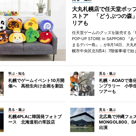
大丸札幌店で任天堂ポッ
ストア 「どうぶつの森
リアも
任天堂ゲームのグッズを販売する「Nin
POP-UP STORE in SAPPORO 
まるデパー島』」が8月14日、大丸
幌市中央区北5西4）7階催事場で始
学ぶ・知る
見る・遊ぶ
札幌でゲームイベント10月開
札幌・AOAOで進
催へ 高校生向け企画を新設
ンプラリー 小学
ツアーも
見る・遊ぶ
見る・遊ぶ
札幌4PLAに韓国発フォトブ
北広島で沖縄フェ
ース 北海道初の常設店
MONGOL800、D
出演