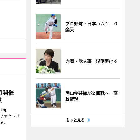
プロ野球・日本ハム１―０
楽天
内閣・党人事、説明避ける
月開催
岡山学芸館が２回戦へ 高
校野球
設
amp
ロファクトリ
もっと見る
れる。