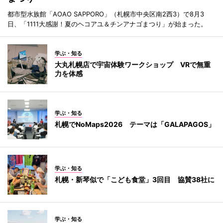
都市型水族館「AOAO SAPPORO」（札幌市中央区南2西3）で8月3
日、「1111大感謝！夏のヘコアユ＆チンアナゴまつり」が始まった。
学ぶ・知る
大丸札幌店で宇宙体験ワークショップ VRで無重
力を体感
学ぶ・知る
札幌でNoMaps2026 テーマは「GALAPAGOS」
学ぶ・知る
札幌・新琴似で「こども食堂」3回目 協賛38社に
学ぶ・知る