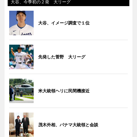
大谷、今季初の２発 大リーグ
大谷、イメージ調査で１位
先発した菅野 大リーグ
米大統領ヘリに民間機接近
茂木外相、パナマ大統領と会談