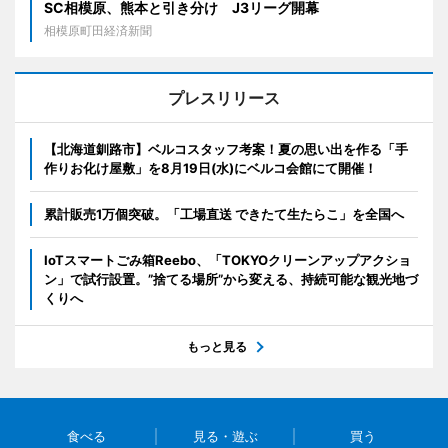
SC相模原、熊本と引き分け J3リーグ開幕
相模原町田経済新聞
プレスリリース
【北海道釧路市】ベルコスタッフ考案！夏の思い出を作る「手
作りお化け屋敷」を8月19日(水)にベルコ会館にて開催！
累計販売1万個突破。「工場直送 できたて生たらこ」を全国へ
IoTスマートごみ箱Reebo、「TOKYOクリーンアップアクショ
ン」で試行設置。”捨てる場所”から変える、持続可能な観光地づ
くりへ
もっと見る
食べる
見る・遊ぶ
買う