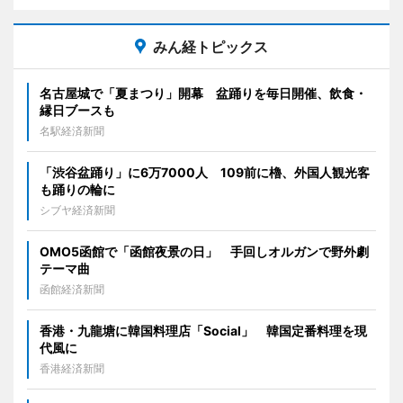
みん経トピックス
名古屋城で「夏まつり」開幕 盆踊りを毎日開催、飲食・
縁日ブースも
名駅経済新聞
「渋谷盆踊り」に6万7000人 109前に櫓、外国人観光客
も踊りの輪に
シブヤ経済新聞
OMO5函館で「函館夜景の日」 手回しオルガンで野外劇
テーマ曲
函館経済新聞
香港・九龍塘に韓国料理店「Social」 韓国定番料理を現
代風に
香港経済新聞