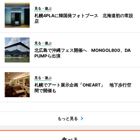
見る・遊ぶ
札幌4PLAに韓国発フォトブース 北海道初の常設
店
見る・遊ぶ
北広島で沖縄フェス開催へ MONGOL800、DA
PUMPら出演
見る・遊ぶ
札幌でアート展示企画「ONEART」 地下歩行空
間で開催も
もっと見る
食べる