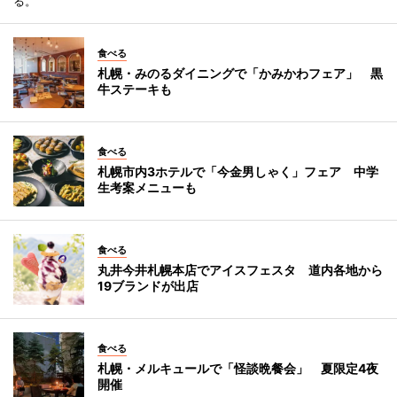
る。
食べる
札幌・みのるダイニングで「かみかわフェア」 黒
牛ステーキも
食べる
札幌市内3ホテルで「今金男しゃく」フェア 中学
生考案メニューも
食べる
丸井今井札幌本店でアイスフェスタ 道内各地から
19ブランドが出店
食べる
札幌・メルキュールで「怪談晩餐会」 夏限定4夜
開催