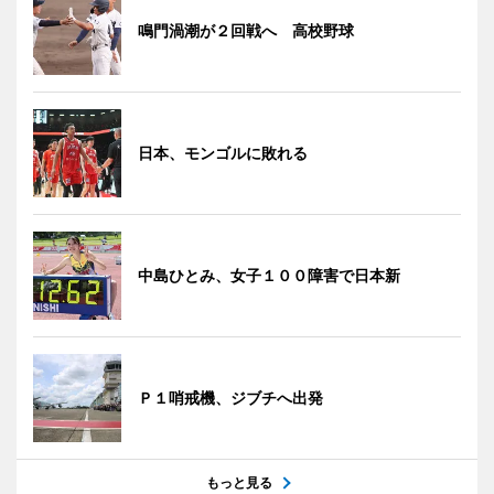
鳴門渦潮が２回戦へ 高校野球
日本、モンゴルに敗れる
中島ひとみ、女子１００障害で日本新
Ｐ１哨戒機、ジブチへ出発
もっと見る