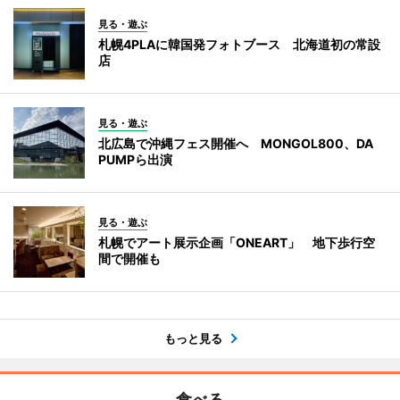
見る・遊ぶ
札幌4PLAに韓国発フォトブース 北海道初の常設
店
見る・遊ぶ
北広島で沖縄フェス開催へ MONGOL800、DA
PUMPら出演
見る・遊ぶ
札幌でアート展示企画「ONEART」 地下歩行空
間で開催も
もっと見る
食べる