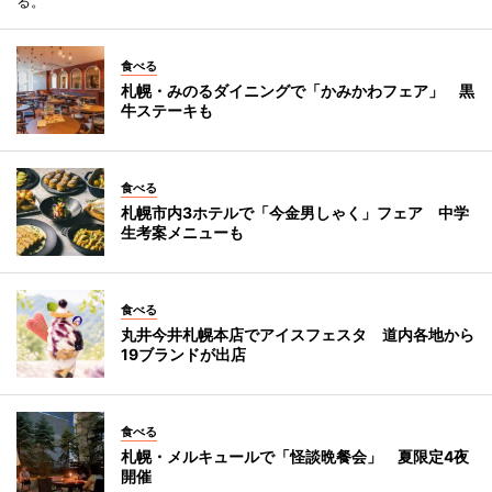
る。
食べる
札幌・みのるダイニングで「かみかわフェア」 黒
牛ステーキも
食べる
札幌市内3ホテルで「今金男しゃく」フェア 中学
生考案メニューも
食べる
丸井今井札幌本店でアイスフェスタ 道内各地から
19ブランドが出店
食べる
札幌・メルキュールで「怪談晩餐会」 夏限定4夜
開催