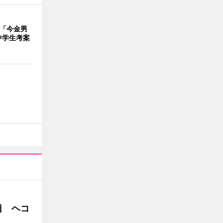
で「今金男
中学生考案
日 ヘコ