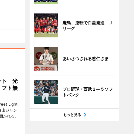
鹿島、逆転で白星発進 Ｊ
リーグ
あいさつされる悠仁さま
ント 光
リフト無
プロ野球・西武２―５ソフ
トバンク
 Light
大倉山ジャン
もっと見る
開かれる。