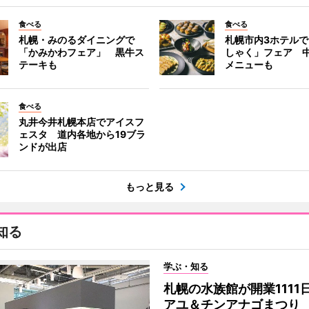
食べる
食べる
札幌・みのるダイニングで
札幌市内3ホテル
「かみかわフェア」 黒牛ス
しゃく」フェア 
テーキも
メニューも
食べる
丸井今井札幌本店でアイスフ
ェスタ 道内各地から19ブラ
ンドが出店
もっと見る
知る
学ぶ・知る
札幌の水族館が開業1111
アユ＆チンアナゴまつり