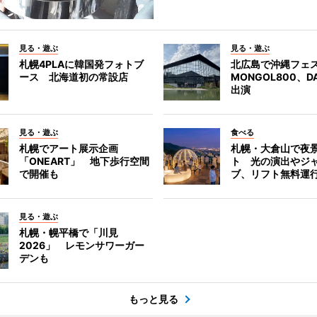
見る・遊ぶ
見る・遊ぶ
札幌4PLAに韓国発フォトブ
北広島で沖縄フェ
ース 北海道初の常設店
MONGOL800、D
出演
見る・遊ぶ
食べる
札幌でアート展示企画
札幌・大倉山で夜
「ONEART」 地下歩行空間
ト 光の演出やジ
で開催も
ブ、リフト無料運
見る・遊ぶ
札幌・幌平橋で「川見
2026」 レモンサワーガー
デンも
もっと見る