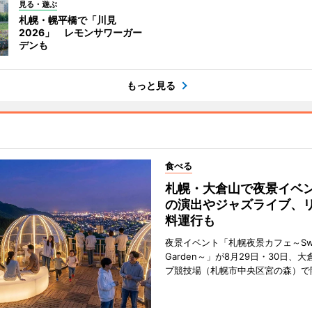
見る・遊ぶ
札幌・幌平橋で「川見
2026」 レモンサワーガー
デンも
もっと見る
食べる
札幌・大倉山で夜景イベ
の演出やジャズライブ、
料運行も
夜景イベント「札幌夜景カフェ～Sweet
Garden～」が8月29日・30日、
プ競技場（札幌市中央区宮の森）で