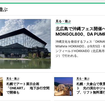
遊ぶ
見る・遊ぶ
北広島で沖縄フェス開
MONGOL800、DA PU
沖縄文化を発信するフェス「OKINAW
Milafete HOKKAIDO」が9月5
ンフィールドHOKKAIDO（北広島
ジ）で行われる。
見る・遊ぶ
見る・遊ぶ
札幌でアート展示企画
札幌・大倉山で夜
「ONEART」 地下歩行空間
ト 光の演出やジ
で開催も
ブ、リフト無料運