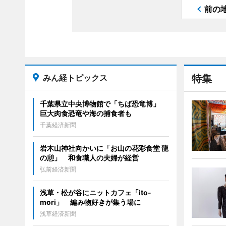
前の
みん経トピックス
特集
千葉県立中央博物館で「ちば恐竜博」
巨大肉食恐竜や海の捕食者も
千葉経済新聞
岩木山神社向かいに「お山の花彩食堂 龍
の憩」 和食職人の夫婦が経営
弘前経済新聞
浅草・松が谷にニットカフェ「ito-
mori」 編み物好きが集う場に
浅草経済新聞