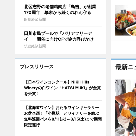
北習志野の老舗精肉店「鳥吉」が創業
170周年 幕末から続くのれん守る
船橋経済新聞
田川市民プールで「バリアフリーデ
イ」 開催に向けCFで協力呼びかけ
筑豊経済新聞
プレスリリース
最新ニ
【日本ワインコンクール】NIKI Hills
Wineryの白ワイン「HATSUYUKI」が金賞
を受賞！
【北海道ワイン】おたるワインギャラリー
お盆企画！「小樽駅」とワイナリーを結ぶ
無料巡回バスを8/11(火)～8/15(土)まで期間
限定運行