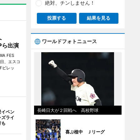
絶対、チンしません！
投票する
結果を見る
催へ
ワールドフォトニュース
MPら出演
A FES
日・6日、エスコ
市Fビレッ
長崎日大が２回戦へ 高校野球
景イベン
ャズライ
行も
喜ぶ植中 Ｊリーグ