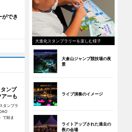
ーができ
大進化スタンプラリーを楽しむ様子
大倉山ジャンプ競技場の夜
景
スタンプ
ライブ演奏のイメージ
ツアーも
スタンプラ
OAO
3）で始ま
ライトアップされた過去の
夜の会場