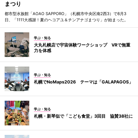
まつり
都市型水族館「AOAO SAPPORO」（札幌市中央区南2西3）で8月3
日、「1111大感謝！夏のヘコアユ＆チンアナゴまつり」が始まった。
学ぶ・知る
大丸札幌店で宇宙体験ワークショップ VRで無重
力を体感
学ぶ・知る
札幌でNoMaps2026 テーマは「GALAPAGOS」
学ぶ・知る
札幌・新琴似で「こども食堂」3回目 協賛38社に