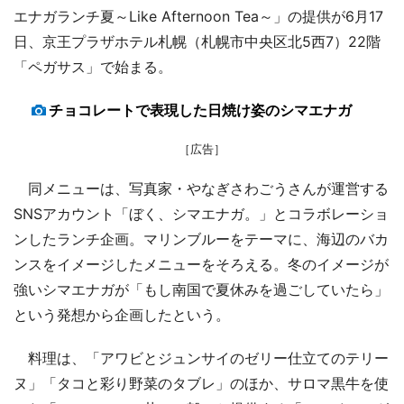
エナガランチ夏～Like Afternoon Tea～」の提供が6月17
日、京王プラザホテル札幌（札幌市中央区北5西7）22階
「ペガサス」で始まる。
チョコレートで表現した日焼け姿のシマエナガ
［広告］
同メニューは、写真家・やなぎさわごうさんが運営する
SNSアカウント「ぼく、シマエナガ。」とコラボレーショ
ンしたランチ企画。マリンブルーをテーマに、海辺のバカ
ンスをイメージしたメニューをそろえる。冬のイメージが
強いシマエナガが「もし南国で夏休みを過ごしていたら」
という発想から企画したという。
料理は、「アワビとジュンサイのゼリー仕立てのテリー
ヌ」「タコと彩り野菜のタブレ」のほか、サロマ黒牛を使