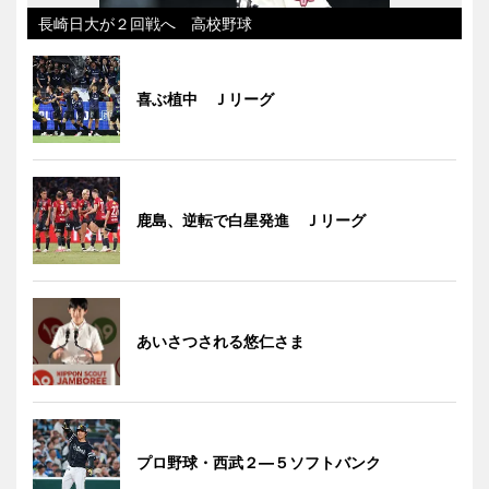
長崎日大が２回戦へ 高校野球
喜ぶ植中 Ｊリーグ
鹿島、逆転で白星発進 Ｊリーグ
あいさつされる悠仁さま
プロ野球・西武２―５ソフトバンク