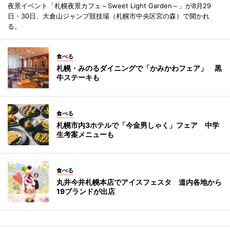
夜景イベント「札幌夜景カフェ～Sweet Light Garden～」が8月29
日・30日、大倉山ジャンプ競技場（札幌市中央区宮の森）で開かれ
る。
食べる
札幌・みのるダイニングで「かみかわフェア」 黒
牛ステーキも
食べる
札幌市内3ホテルで「今金男しゃく」フェア 中学
生考案メニューも
食べる
丸井今井札幌本店でアイスフェスタ 道内各地から
19ブランドが出店