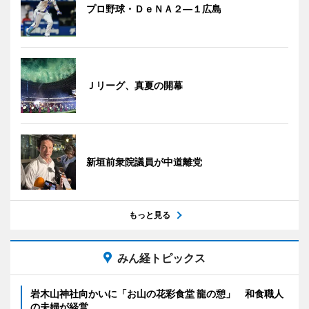
プロ野球・ＤｅＮＡ２―１広島
Ｊリーグ、真夏の開幕
新垣前衆院議員が中道離党
もっと見る
みん経トピックス
岩木山神社向かいに「お山の花彩食堂 龍の憩」 和食職人
の夫婦が経営