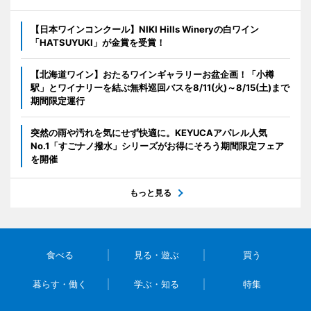
【日本ワインコンクール】NIKI Hills Wineryの白ワイン
「HATSUYUKI」が金賞を受賞！
【北海道ワイン】おたるワインギャラリーお盆企画！「小樽
駅」とワイナリーを結ぶ無料巡回バスを8/11(火)～8/15(土)まで
期間限定運行
突然の雨や汚れを気にせず快適に。KEYUCAアパレル人気
No.1「すごナノ撥水」シリーズがお得にそろう期間限定フェア
を開催
もっと見る
食べる
見る・遊ぶ
買う
暮らす・働く
学ぶ・知る
特集