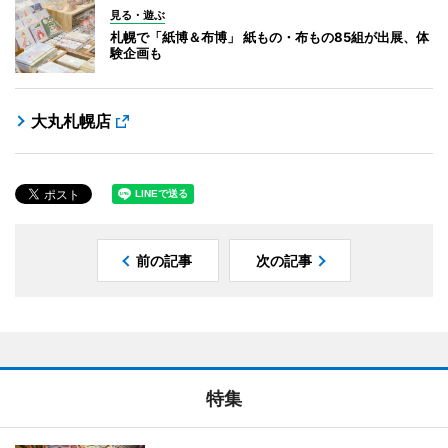
見る・遊ぶ
札幌で「紙博＆布博」 紙もの・布もの85組が出展、体
験企画も
大丸札幌店
前の記事
次の記事
特集