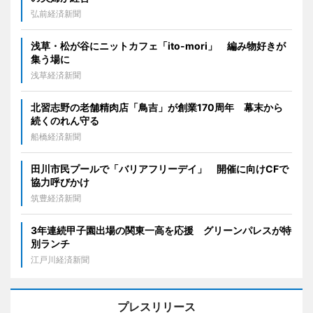
弘前経済新聞
浅草・松が谷にニットカフェ「ito-mori」 編み物好きが
集う場に
浅草経済新聞
北習志野の老舗精肉店「鳥吉」が創業170周年 幕末から
続くのれん守る
船橋経済新聞
田川市民プールで「バリアフリーデイ」 開催に向けCFで
協力呼びかけ
筑豊経済新聞
3年連続甲子園出場の関東一高を応援 グリーンパレスが特
別ランチ
江戸川経済新聞
プレスリリース