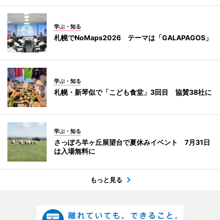
学ぶ・知る
札幌でNoMaps2026 テーマは「GALAPAGOS」
学ぶ・知る
札幌・新琴似で「こども食堂」3回目 協賛38社に
学ぶ・知る
さっぽろ羊ヶ丘展望台で夏休みイベント 7月31日
は入場無料に
もっと見る