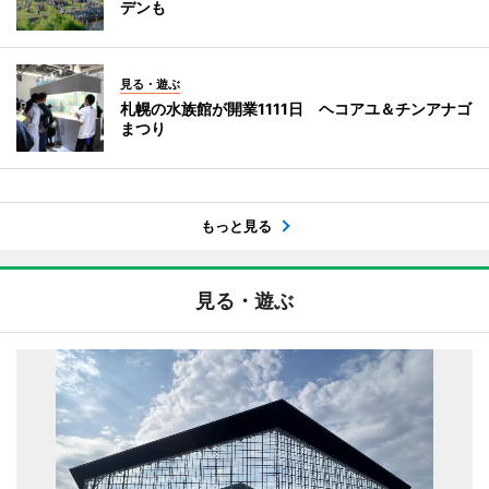
デンも
見る・遊ぶ
札幌の水族館が開業1111日 ヘコアユ＆チンアナゴ
まつり
もっと見る
見る・遊ぶ