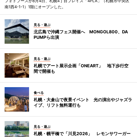
フォトブースが8月4日、札幌4丁目プレイス「4PLA」（札幌市中央区
南1西4-1-1）1階にオープンした。
見る・遊ぶ
北広島で沖縄フェス開催へ MONGOL800、DA
PUMPら出演
見る・遊ぶ
札幌でアート展示企画「ONEART」 地下歩行空
間で開催も
食べる
札幌・大倉山で夜景イベント 光の演出やジャズラ
イブ、リフト無料運行も
見る・遊ぶ
札幌・幌平橋で「川見2026」 レモンサワーガー