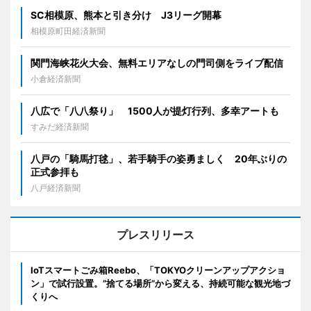
SC相模原、熊本と引き分け J3リーグ開幕
相模原町田経済新聞
関門海峡花火大会、無料エリアなしの門司側をライブ配信
小倉経済新聞
八広で「八八祭り」 1500人が提灯行列、多幸アートも
すみだ経済新聞
八戸の「騎馬打毬」、若手騎手の姿勇ましく 20年ぶりの
正式参拝も
八戸経済新聞
プレスリリース
IoTスマートごみ箱Reebo、「TOKYOクリーンアップアクショ
ン」で試行設置。”捨てる場所”から変える、持続可能な観光地づ
くりへ