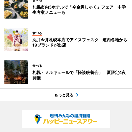
食べる
札幌市内3ホテルで「今金男しゃく」フェア 中学
生考案メニューも
食べる
丸井今井札幌本店でアイスフェスタ 道内各地から
19ブランドが出店
食べる
札幌・メルキュールで「怪談晩餐会」 夏限定4夜
開催
もっと見る