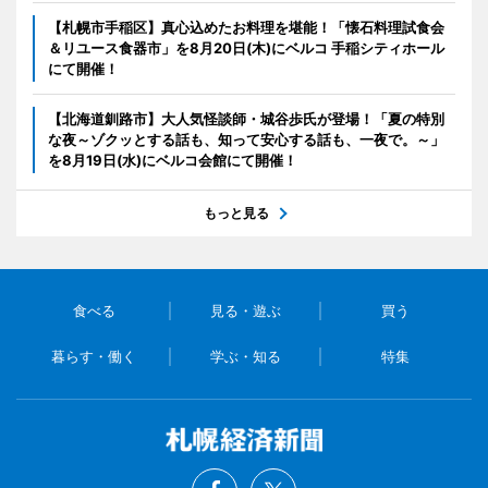
【札幌市手稲区】真心込めたお料理を堪能！「懐石料理試食会
＆リユース食器市」を8月20日(木)にベルコ 手稲シティホール
にて開催！
【北海道釧路市】大人気怪談師・城谷歩氏が登場！「夏の特別
な夜～ゾクッとする話も、知って安心する話も、一夜で。～」
を8月19日(水)にベルコ会館にて開催！
もっと見る
食べる
見る・遊ぶ
買う
暮らす・働く
学ぶ・知る
特集