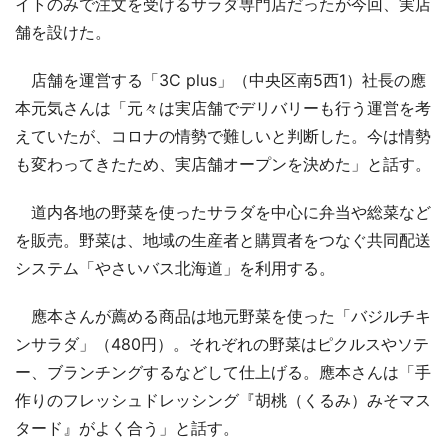
イトのみで注文を受けるサラダ専門店だったが今回、実店
舗を設けた。
店舗を運営する「3C plus」（中央区南5西1）社長の應
本元気さんは「元々は実店舗でデリバリーも行う運営を考
えていたが、コロナの情勢で難しいと判断した。今は情勢
も変わってきたため、実店舗オープンを決めた」と話す。
道内各地の野菜を使ったサラダを中心に弁当や総菜など
を販売。野菜は、地域の生産者と購買者をつなぐ共同配送
システム「やさいバス北海道」を利用する。
應本さんが薦める商品は地元野菜を使った「バジルチキ
ンサラダ」（480円）。それぞれの野菜はピクルスやソテ
ー、ブランチングするなどして仕上げる。應本さんは「手
作りのフレッシュドレッシング『胡桃（くるみ）みそマス
タード』がよく合う」と話す。