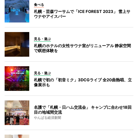
食べる
札幌・芸森ワーサムで「ICE FOREST 2023」 雪上サ
ウナやアイスバー
見る・遊ぶ
札幌のホテルの女性サウナ室がリニューアル 静寂空間
で瞑想体験を
見る・遊ぶ
札幌で初の「初音ミク」3DCGライブ 全20曲熱唱、立
像展示も
名護で「札幌・日ハム交流会」 キャンプに合わせ18回
目の地域間交流
やんばる経済新聞