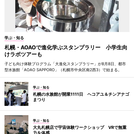
学ぶ・知る
札幌・AOAOで進化学ぶスタンプラリー 小学生向
けラボツアーも
子ども向け体験プログラム「大進化スタンプラリー」が8月8日、都市
型水族館「AOAO SAPPORO」（札幌市中央区南2西3）で始まる。
学ぶ・知る
札幌の水族館が開業1111日 ヘコアユ＆チンアナゴ
まつり
学ぶ・知る
大丸札幌店で宇宙体験ワークショップ VRで無重
力を体感