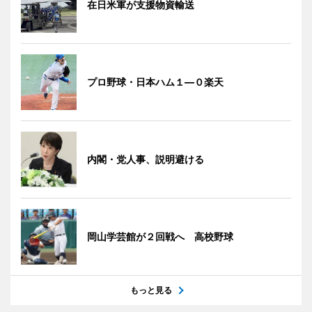
在日米軍が支援物資輸送
プロ野球・日本ハム１―０楽天
内閣・党人事、説明避ける
岡山学芸館が２回戦へ 高校野球
もっと見る