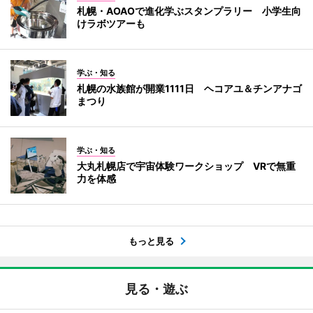
札幌・AOAOで進化学ぶスタンプラリー 小学生向
けラボツアーも
学ぶ・知る
札幌の水族館が開業1111日 ヘコアユ＆チンアナゴ
まつり
学ぶ・知る
大丸札幌店で宇宙体験ワークショップ VRで無重
力を体感
もっと見る
見る・遊ぶ