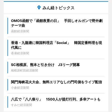
みん経トピックス
OMO5函館で「函館夜景の日」 手回しオルガンで野外劇
テーマ曲
函館経済新聞
香港・九龍塘に韓国料理店「Social」 韓国定番料理を現
代風に
香港経済新聞
SC相模原、熊本と引き分け J3リーグ開幕
相模原町田経済新聞
関門海峡花火大会、無料エリアなしの門司側をライブ配信
小倉経済新聞
八広で「八八祭り」 1500人が提灯行列、多幸アートも
すみだ経済新聞