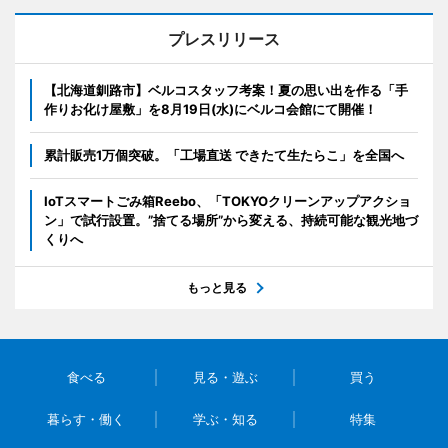
プレスリリース
【北海道釧路市】ベルコスタッフ考案！夏の思い出を作る「手
作りお化け屋敷」を8月19日(水)にベルコ会館にて開催！
累計販売1万個突破。「工場直送 できたて生たらこ」を全国へ
IoTスマートごみ箱Reebo、「TOKYOクリーンアップアクショ
ン」で試行設置。”捨てる場所”から変える、持続可能な観光地づ
くりへ
もっと見る
食べる
見る・遊ぶ
買う
暮らす・働く
学ぶ・知る
特集