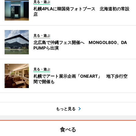
見る・遊ぶ
札幌4PLAに韓国発フォトブース 北海道初の常設
店
見る・遊ぶ
北広島で沖縄フェス開催へ MONGOL800、DA
PUMPら出演
見る・遊ぶ
札幌でアート展示企画「ONEART」 地下歩行空
間で開催も
もっと見る
食べる