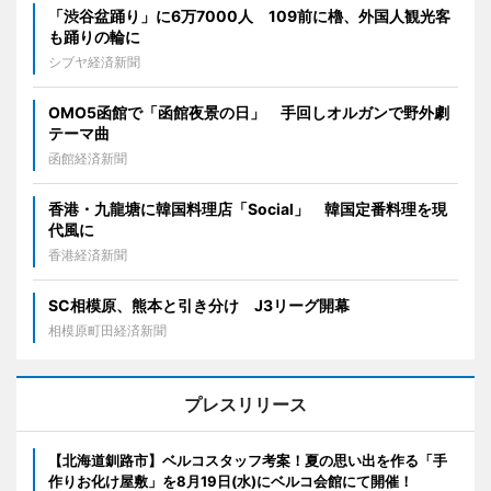
「渋谷盆踊り」に6万7000人 109前に櫓、外国人観光客
も踊りの輪に
シブヤ経済新聞
OMO5函館で「函館夜景の日」 手回しオルガンで野外劇
テーマ曲
函館経済新聞
香港・九龍塘に韓国料理店「Social」 韓国定番料理を現
代風に
香港経済新聞
SC相模原、熊本と引き分け J3リーグ開幕
相模原町田経済新聞
プレスリリース
【北海道釧路市】ベルコスタッフ考案！夏の思い出を作る「手
作りお化け屋敷」を8月19日(水)にベルコ会館にて開催！