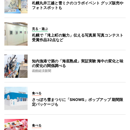
札幌丸井三越と雪ミクのコラボイベント グッズ販売や
フォトスポットも
見る・遊ぶ
札幌で「滝上町の魅力」伝える写真展 写真コンテスト
受賞作品32点など
知内漁港で酒の「海底熟成」実証実験 海中の変化と味
の変化の関係調べる
函館経済新聞
食べる
さっぽろ雪まつりに「SNOWS」ポップアップ 期間限
定パッケージも
食べる