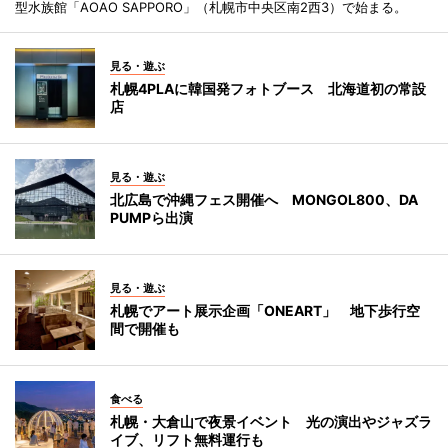
型水族館「AOAO SAPPORO」（札幌市中央区南2西3）で始まる。
見る・遊ぶ
札幌4PLAに韓国発フォトブース 北海道初の常設
店
見る・遊ぶ
北広島で沖縄フェス開催へ MONGOL800、DA
PUMPら出演
見る・遊ぶ
札幌でアート展示企画「ONEART」 地下歩行空
間で開催も
食べる
札幌・大倉山で夜景イベント 光の演出やジャズラ
イブ、リフト無料運行も