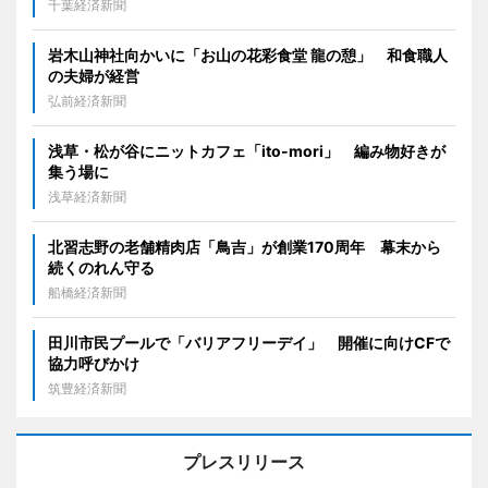
千葉経済新聞
岩木山神社向かいに「お山の花彩食堂 龍の憩」 和食職人
の夫婦が経営
弘前経済新聞
浅草・松が谷にニットカフェ「ito-mori」 編み物好きが
集う場に
浅草経済新聞
北習志野の老舗精肉店「鳥吉」が創業170周年 幕末から
続くのれん守る
船橋経済新聞
田川市民プールで「バリアフリーデイ」 開催に向けCFで
協力呼びかけ
筑豊経済新聞
プレスリリース