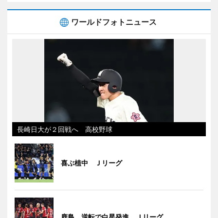
ワールドフォトニュース
長崎日大が２回戦へ 高校野球
喜ぶ植中 Ｊリーグ
鹿島、逆転で白星発進 Ｊリーグ