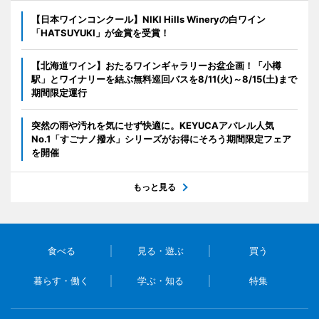
【日本ワインコンクール】NIKI Hills Wineryの白ワイン
「HATSUYUKI」が金賞を受賞！
【北海道ワイン】おたるワインギャラリーお盆企画！「小樽
駅」とワイナリーを結ぶ無料巡回バスを8/11(火)～8/15(土)まで
期間限定運行
突然の雨や汚れを気にせず快適に。KEYUCAアパレル人気
No.1「すごナノ撥水」シリーズがお得にそろう期間限定フェア
を開催
もっと見る
食べる
見る・遊ぶ
買う
暮らす・働く
学ぶ・知る
特集