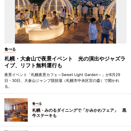
食べる
札幌・大倉山で夜景イベント 光の演出やジャズラ
イブ、リフト無料運行も
夜景イベント「札幌夜景カフェ～Sweet Light Garden～」が8月29
日・30日、大倉山ジャンプ競技場（札幌市中央区宮の森）で開かれ
る。
食べる
札幌・みのるダイニングで「かみかわフェア」 黒
牛ステーキも