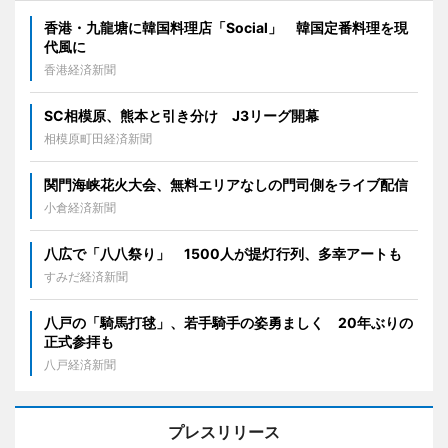
香港・九龍塘に韓国料理店「Social」 韓国定番料理を現
代風に
香港経済新聞
SC相模原、熊本と引き分け J3リーグ開幕
相模原町田経済新聞
関門海峡花火大会、無料エリアなしの門司側をライブ配信
小倉経済新聞
八広で「八八祭り」 1500人が提灯行列、多幸アートも
すみだ経済新聞
八戸の「騎馬打毬」、若手騎手の姿勇ましく 20年ぶりの
正式参拝も
八戸経済新聞
プレスリリース