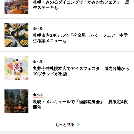
札幌・みのるダイニングで「かみかわフェア」 黒
牛ステーキも
食べる
札幌市内3ホテルで「今金男しゃく」フェア 中学
生考案メニューも
食べる
丸井今井札幌本店でアイスフェスタ 道内各地から
19ブランドが出店
食べる
札幌・メルキュールで「怪談晩餐会」 夏限定4夜
開催
もっと見る