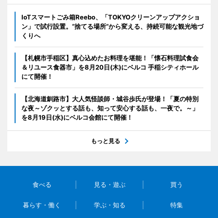
IoTスマートごみ箱Reebo、「TOKYOクリーンアップアクショ
ン」で試行設置。”捨てる場所”から変える、持続可能な観光地づ
くりへ
【札幌市手稲区】真心込めたお料理を堪能！「懐石料理試食会
＆リユース食器市」を8月20日(木)にベルコ 手稲シティホール
にて開催！
【北海道釧路市】大人気怪談師・城谷歩氏が登場！「夏の特別
な夜～ゾクッとする話も、知って安心する話も、一夜で。～」
を8月19日(水)にベルコ会館にて開催！
もっと見る
食べる
見る・遊ぶ
買う
暮らす・働く
学ぶ・知る
特集