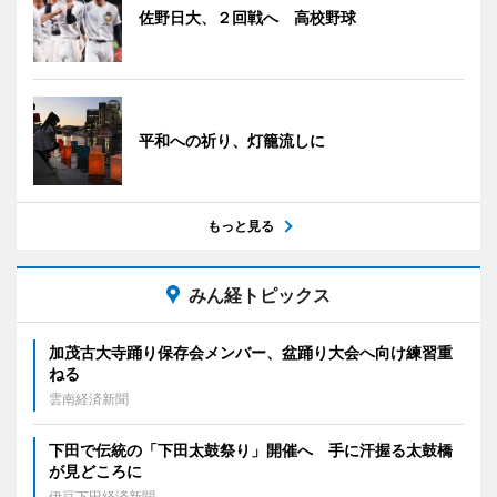
佐野日大、２回戦へ 高校野球
平和への祈り、灯籠流しに
もっと見る
みん経トピックス
加茂古大寺踊り保存会メンバー、盆踊り大会へ向け練習重
ねる
雲南経済新聞
下田で伝統の「下田太鼓祭り」開催へ 手に汗握る太鼓橋
が見どころに
伊豆下田経済新聞