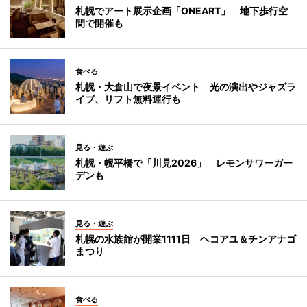
札幌でアート展示企画「ONEART」 地下歩行空
間で開催も
食べる
札幌・大倉山で夜景イベント 光の演出やジャズラ
イブ、リフト無料運行も
見る・遊ぶ
札幌・幌平橋で「川見2026」 レモンサワーガー
デンも
見る・遊ぶ
札幌の水族館が開業1111日 ヘコアユ＆チンアナゴ
まつり
食べる