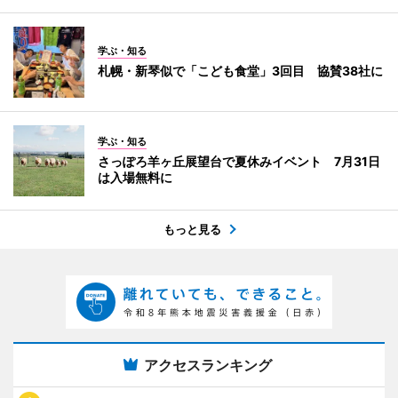
学ぶ・知る
札幌・新琴似で「こども食堂」3回目 協賛38社に
学ぶ・知る
さっぽろ羊ヶ丘展望台で夏休みイベント 7月31日
は入場無料に
もっと見る
アクセスランキング