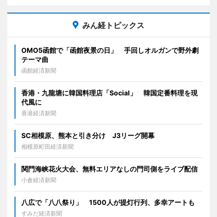
みん経トピックス
OMO5函館で「函館夜景の日」 手回しオルガンで野外劇
テーマ曲
函館経済新聞
香港・九龍塘に韓国料理店「Social」 韓国定番料理を現
代風に
香港経済新聞
SC相模原、熊本と引き分け J3リーグ開幕
相模原町田経済新聞
関門海峡花火大会、無料エリアなしの門司側をライブ配信
小倉経済新聞
八広で「八八祭り」 1500人が提灯行列、多幸アートも
すみだ経済新聞