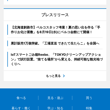
プレスリリース
【北海道釧路市】ベルコスタッフ考案！夏の思い出を作る「手
作りお化け屋敷」を8月19日(水)にベルコ会館にて開催！
累計販売1万個突破。「工場直送 できたて生たらこ」を全国へ
IoTスマートごみ箱Reebo、「TOKYOクリーンアップアクショ
ン」で試行設置。”捨てる場所”から変える、持続可能な観光地づ
くりへ
もっと見る
食べる
見る・遊ぶ
買う
暮らす・働く
学ぶ・知る
特集