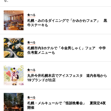
る。
食べる
札幌・みのるダイニングで「かみかわフェア」 黒
牛ステーキも
食べる
札幌市内3ホテルで「今金男しゃく」フェア 中学
生考案メニューも
食べる
丸井今井札幌本店でアイスフェスタ 道内各地から
19ブランドが出店
食べる
札幌・メルキュールで「怪談晩餐会」 夏限定4夜
開催