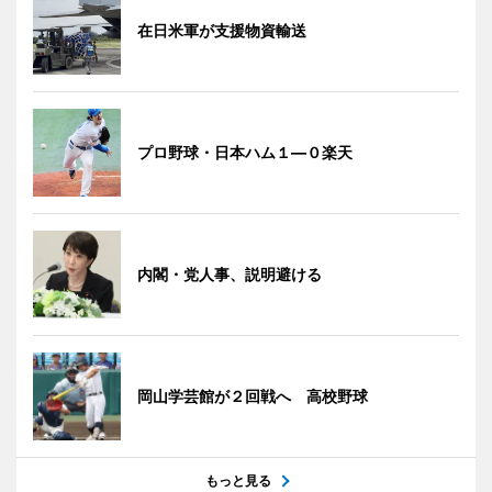
在日米軍が支援物資輸送
プロ野球・日本ハム１―０楽天
内閣・党人事、説明避ける
岡山学芸館が２回戦へ 高校野球
もっと見る