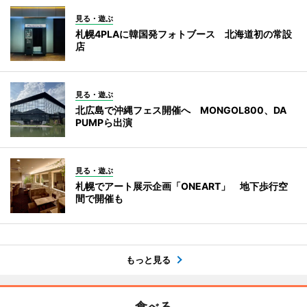
見る・遊ぶ
札幌4PLAに韓国発フォトブース 北海道初の常設
店
見る・遊ぶ
北広島で沖縄フェス開催へ MONGOL800、DA
PUMPら出演
見る・遊ぶ
札幌でアート展示企画「ONEART」 地下歩行空
間で開催も
もっと見る
食べる