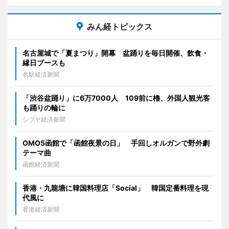
みん経トピックス
名古屋城で「夏まつり」開幕 盆踊りを毎日開催、飲食・
縁日ブースも
名駅経済新聞
「渋谷盆踊り」に6万7000人 109前に櫓、外国人観光客
も踊りの輪に
シブヤ経済新聞
OMO5函館で「函館夜景の日」 手回しオルガンで野外劇
テーマ曲
函館経済新聞
香港・九龍塘に韓国料理店「Social」 韓国定番料理を現
代風に
香港経済新聞