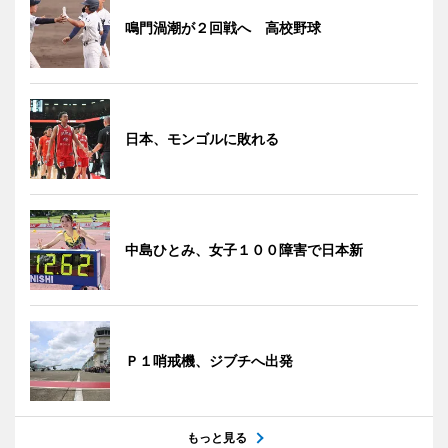
鳴門渦潮が２回戦へ 高校野球
日本、モンゴルに敗れる
中島ひとみ、女子１００障害で日本新
Ｐ１哨戒機、ジブチへ出発
もっと見る