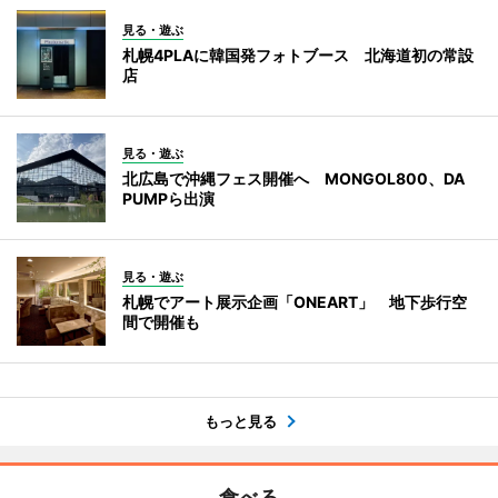
見る・遊ぶ
札幌4PLAに韓国発フォトブース 北海道初の常設
店
見る・遊ぶ
北広島で沖縄フェス開催へ MONGOL800、DA
PUMPら出演
見る・遊ぶ
札幌でアート展示企画「ONEART」 地下歩行空
間で開催も
もっと見る
食べる