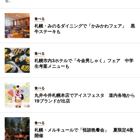
る。
食べる
札幌・みのるダイニングで「かみかわフェア」 黒
牛ステーキも
食べる
札幌市内3ホテルで「今金男しゃく」フェア 中学
生考案メニューも
食べる
丸井今井札幌本店でアイスフェスタ 道内各地から
19ブランドが出店
食べる
札幌・メルキュールで「怪談晩餐会」 夏限定4夜
開催