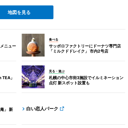
地図を見る
食べる
メニュー
サッポロファクトリーにドーナツ専門店
「ミルクドドレイク」 市内2号店
見る・遊ぶ
 TEA」
札幌の中心市街3施設でイルミネーション
点灯 新スポット設置も
白い恋人パーク
庵」 新