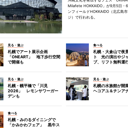
沖縄文化を発信するフェス「OKINAW
Milafete HOKKAIDO」が9月5
ンフィールドHOKKAIDO（北広島
ジ）で行われる。
見る・遊ぶ
食べる
札幌でアート展示企画
札幌・大倉山で夜
「ONEART」 地下歩行空間
ト 光の演出やジ
で開催も
ブ、リフト無料運
見る・遊ぶ
見る・遊ぶ
札幌・幌平橋で「川見
札幌の水族館が開業
2026」 レモンサワーガー
ヘコアユ＆チンア
デンも
食べる
札幌・みのるダイニングで
「かみかわフェア」 黒牛ス