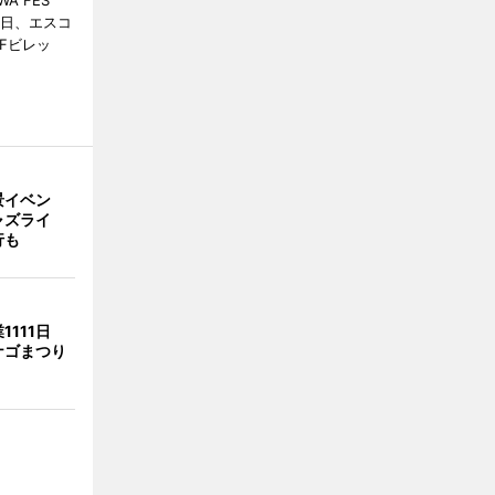
A FES
日・6日、エスコ
市Fビレッ
景イベン
ャズライ
行も
1111日
ナゴまつり