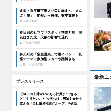
金沢・近江町市場入り口に肉まん「まん
ぷく屋」 能登から移住、熊本支援も
金沢経済新聞
春日部のヒマワリスポット準備万端 開
花はまだ先、天候の影響で遅れ
春日部経済新聞
弁天町の「空庭温泉」で夏イベント 妖
怪テーマに参加型ショーや謎解きも
大阪ベイ経済新聞
最新ニ
プレスリリース
【SHIRO】障がいのある社員が “できるこ
と” “やりたいこと”を見つけ、部署や会社を
支える「全社業務推進グループ」を新設