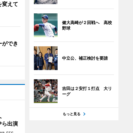
を変えて
健大高崎が２回戦へ 高校
野球
ーができ
中立公、補正検討を要請
吉田は２安打１打点 大リ
ーグ
もっと見る
催へ
MPら出演