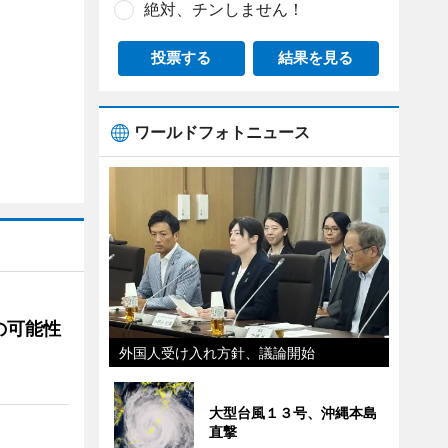
絶対、チンしません！
投票する
結果を見る
ワールドフォトニュース
の可能性
外国人受け入れ方針、議論開始
大型台風１３号、沖縄本島
直撃