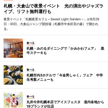
札幌・大倉山で夜景イベント 光の演出やジャズラ
イブ、リフト無料運行も
夜景イベント「札幌夜景カフェ～Sweet Light Garden～」が8月29
日・30日、大倉山ジャンプ競技場（札幌市中央区宮の森）で開かれ
る。
食べる
札幌・みのるダイニングで「かみかわフェア」 黒
牛ステーキも
食べる
札幌市内3ホテルで「今金男しゃく」フェア 中学
生考案メニューも
食べる
丸井今井札幌本店でアイスフェスタ 道内各地から
19ブランドが出店