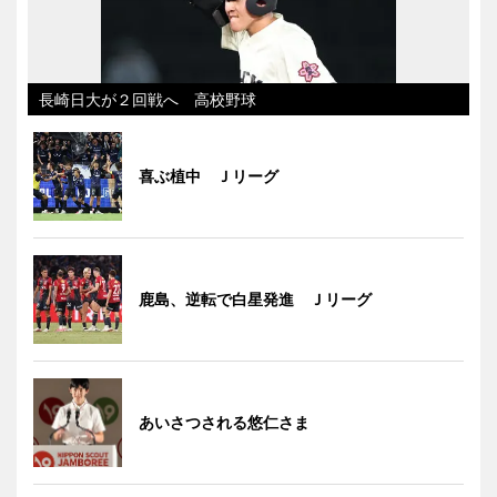
長崎日大が２回戦へ 高校野球
喜ぶ植中 Ｊリーグ
鹿島、逆転で白星発進 Ｊリーグ
あいさつされる悠仁さま