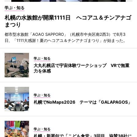
学ぶ・知る
札幌の水族館が開業1111日 ヘコアユ＆チンアナゴ
まつり
都市型水族館「AOAO SAPPORO」（札幌市中央区南2西3）で8月3
日、「1111大感謝！夏のヘコアユ＆チンアナゴまつり」が始まった。
学ぶ・知る
大丸札幌店で宇宙体験ワークショップ VRで無重
力を体感
学ぶ・知る
札幌でNoMaps2026 テーマは「GALAPAGOS」
学ぶ・知る
札幌・新琴似で「こども食堂」3回目 協賛38社に