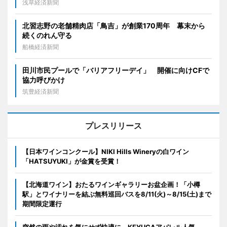
浅草経済新聞
北習志野の老舗精肉店「鳥吉」が創業170周年 幕末から
続くのれん守る
船橋経済新聞
田川市民プールで「バリアフリーデイ」 開催に向けCFで
協力呼びかけ
筑豊経済新聞
プレスリリース
【日本ワインコンクール】NIKI Hills Wineryの白ワイン
「HATSUYUKI」が金賞を受賞！
【北海道ワイン】おたるワインギャラリーお盆企画！「小樽
駅」とワイナリーを結ぶ無料巡回バスを8/11(火)～8/15(土)まで
期間限定運行
突然の雨や汚れを気にせず快適に。KEYUCAアパレル人気