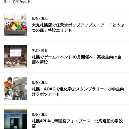
町）で開かれる。
見る・遊ぶ
大丸札幌店で任天堂ポップアップストア 「どうぶ
つの森」特設エリアも
学ぶ・知る
札幌でゲームイベント10月開催へ 高校生向け企
画を新設
見る・遊ぶ
札幌・AOAOで進化学ぶスタンプラリー 小学生向
けラボツアーも
見る・遊ぶ
札幌4PLAに韓国発フォトブース 北海道初の常設
店