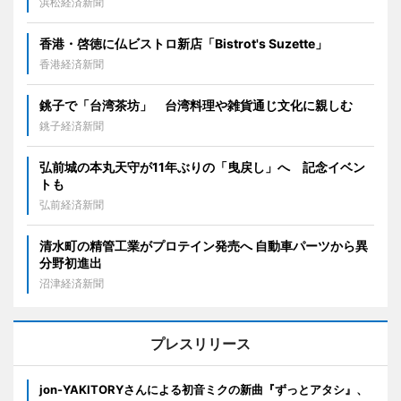
浜松経済新聞
香港・啓徳に仏ビストロ新店「Bistrot's Suzette」
香港経済新聞
銚子で「台湾茶坊」 台湾料理や雑貨通じ文化に親しむ
銚子経済新聞
弘前城の本丸天守が11年ぶりの「曳戻し」へ 記念イベン
トも
弘前経済新聞
清水町の精管工業がプロテイン発売へ 自動車パーツから異
分野初進出
沼津経済新聞
プレスリリース
jon-YAKITORYさんによる初音ミクの新曲『ずっとアタシ』、