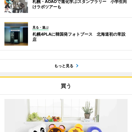
札幌・AOAOで進化学ぶスタンプラリー 小学生向
けラボツアーも
見る・遊ぶ
札幌4PLAに韓国発フォトブース 北海道初の常設
店
もっと見る
買う