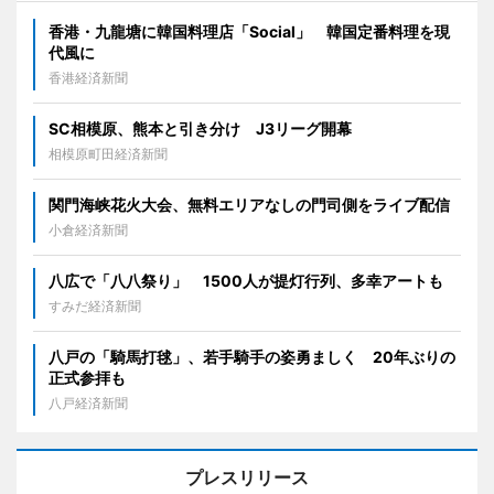
香港・九龍塘に韓国料理店「Social」 韓国定番料理を現
代風に
香港経済新聞
SC相模原、熊本と引き分け J3リーグ開幕
相模原町田経済新聞
関門海峡花火大会、無料エリアなしの門司側をライブ配信
小倉経済新聞
八広で「八八祭り」 1500人が提灯行列、多幸アートも
すみだ経済新聞
八戸の「騎馬打毬」、若手騎手の姿勇ましく 20年ぶりの
正式参拝も
八戸経済新聞
プレスリリース