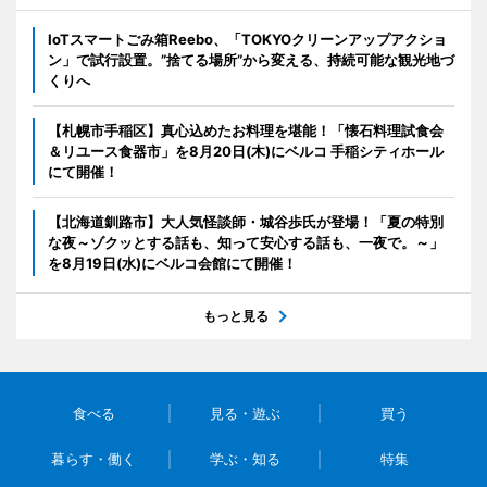
IoTスマートごみ箱Reebo、「TOKYOクリーンアップアクショ
ン」で試行設置。”捨てる場所”から変える、持続可能な観光地づ
くりへ
【札幌市手稲区】真心込めたお料理を堪能！「懐石料理試食会
＆リユース食器市」を8月20日(木)にベルコ 手稲シティホール
にて開催！
【北海道釧路市】大人気怪談師・城谷歩氏が登場！「夏の特別
な夜～ゾクッとする話も、知って安心する話も、一夜で。～」
を8月19日(水)にベルコ会館にて開催！
もっと見る
食べる
見る・遊ぶ
買う
暮らす・働く
学ぶ・知る
特集