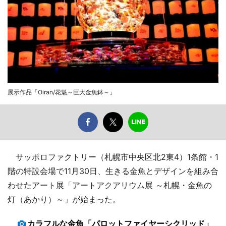
展示作品「Oiran/花魁～巨大金魚鉢～」
サッポロファクトリー（札幌市中央区北2東4）1条館・1
階の特設会場で11月30日、生きる金魚とデザインを組み合
わせたアート展「アートアクアリウム展 ～札幌・金魚の
灯（あかり）～」が始まった。
カラフルな金魚「パロットファイヤーシクリッド」