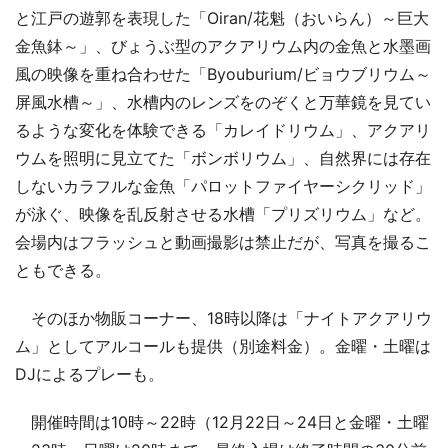
と江戸の遊郭を表現した「Oiran/花魁（おいらん）～巨大
金魚鉢～」、びょうぶ型のアクアリウム内の金魚と水墨画
風の映像を重ね合わせた「Byouburium/ビョウブリウム～
屏風水槽～」、水槽内のレンズをのぞくと万華鏡を見てい
るような変化を体験できる「カレイドリウム」、アクアリ
ウムを照明に見立てた「ボンボリウム」、自然界には存在
しないカラフルな金魚「パロットファイヤーシクリッド」
が泳ぐ、映像を乱反射させる水槽「プリズリウム」など。
会場内はフラッシュと動画撮影は禁止だが、写真を撮るこ
ともできる。
そのほか物販コーナー、18時以降は「ナイトアクアリウ
ム」としてアルコールも提供（別途料金）。金曜・土曜は
DJによるプレーも。
開催時間は10時～22時（12月22日～24日と金曜・土曜