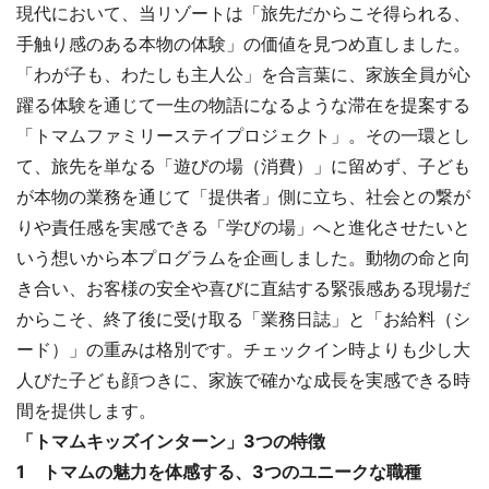
現代において、当リゾートは「旅先だからこそ得られる、
手触り感のある本物の体験」の価値を見つめ直しました。
「わが子も、わたしも主人公」を合言葉に、家族全員が心
躍る体験を通じて一生の物語になるような滞在を提案する
「トマムファミリーステイプロジェクト」。その一環とし
て、旅先を単なる「遊びの場（消費）」に留めず、子ども
が本物の業務を通じて「提供者」側に立ち、社会との繋が
りや責任感を実感できる「学びの場」へと進化させたいと
いう想いから本プログラムを企画しました。動物の命と向
き合い、お客様の安全や喜びに直結する緊張感ある現場だ
からこそ、終了後に受け取る「業務日誌」と「お給料（シ
ード）」の重みは格別です。チェックイン時よりも少し大
人びた子ども顔つきに、家族で確かな成長を実感できる時
間を提供します。
「トマムキッズインターン」3つの特徴
1 トマムの魅力を体感する、3つのユニークな職種