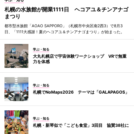
札幌の水族館が開業1111日 ヘコアユ＆チンアナゴ
まつり
都市型水族館「AOAO SAPPORO」（札幌市中央区南2西3）で8月3
日、「1111大感謝！夏のヘコアユ＆チンアナゴまつり」が始まった。
学ぶ・知る
大丸札幌店で宇宙体験ワークショップ VRで無重
力を体感
学ぶ・知る
札幌でNoMaps2026 テーマは「GALAPAGOS」
学ぶ・知る
札幌・新琴似で「こども食堂」3回目 協賛38社に