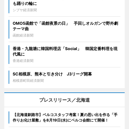
も踊りの輪に
シブヤ経済新聞
OMO5函館で「函館夜景の日」 手回しオルガンで野外劇
テーマ曲
函館経済新聞
香港・九龍塘に韓国料理店「Social」 韓国定番料理を現
代風に
香港経済新聞
SC相模原、熊本と引き分け J3リーグ開幕
相模原町田経済新聞
プレスリリース／北海道
【北海道釧路市】ベルコスタッフ考案！夏の思い出を作る「手
作りお化け屋敷」を8月19日(水)にベルコ会館にて開催！