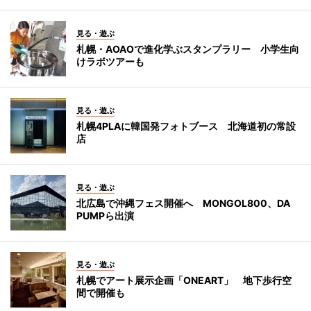
見る・遊ぶ
札幌・AOAOで進化学ぶスタンプラリー 小学生向
けラボツアーも
見る・遊ぶ
札幌4PLAに韓国発フォトブース 北海道初の常設
店
見る・遊ぶ
北広島で沖縄フェス開催へ MONGOL800、DA
PUMPら出演
見る・遊ぶ
札幌でアート展示企画「ONEART」 地下歩行空
間で開催も