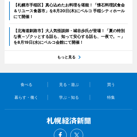
【札幌市手稲区】真心込めたお料理を堪能！「懐石料理試食会
＆リユース食器市」を8月20日(木)にベルコ 手稲シティホール
にて開催！
【北海道釧路市】大人気怪談師・城谷歩氏が登場！「夏の特別
な夜～ゾクッとする話も、知って安心する話も、一夜で。～」
を8月19日(水)にベルコ会館にて開催！
もっと見る
食べる
見る・遊ぶ
買う
暮らす・働く
学ぶ・知る
特集