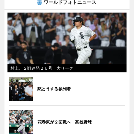
ワールドフォトニュース
村上、２戦連発２６号 大リーグ
黙とうする参列者
花巻東が２回戦へ 高校野球