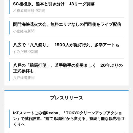
SC相模原、熊本と引き分け J3リーグ開幕
相模原町田経済新聞
関門海峡花火大会、無料エリアなしの門司側をライブ配信
小倉経済新聞
八広で「八八祭り」 1500人が提灯行列、多幸アートも
すみだ経済新聞
八戸の「騎馬打毬」、若手騎手の姿勇ましく 20年ぶりの
正式参拝も
八戸経済新聞
プレスリリース
IoTスマートごみ箱Reebo、「TOKYOクリーンアップアクショ
ン」で試行設置。”捨てる場所”から変える、持続可能な観光地づ
くりへ