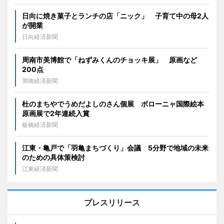
日向に焼き菓子とランチの店「ニック」 子育て中の母2人
が開業
日向経済新聞
周南市美博館で「ねずみくんのチョッキ展」 原画など
200点
周南経済新聞
杜のまちやでうめだよしのさん個展 ボローニャ国際絵本
原画展で2年連続入賞
板橋経済新聞
江東・亀戸で「羽亀まちづくり」会議 5分野で地域の未来
のための具体策検討
江東経済新聞
プレスリリース