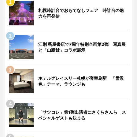
札幌時計台でおもてなしフェア 時計台の魅
力を再発信
江別 蔦屋書店で7周年特別企画第2弾 写真展
と「山親爺」コラボ展示
ホテルグレイスリー札幌が客室刷新 「雪景
色」テーマ、ラウンジも
「サツコレ」第1弾出演者にさくらさんら ス
ペシャルゲストも決まる