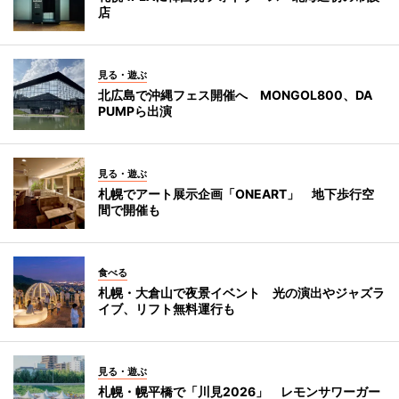
店
見る・遊ぶ
北広島で沖縄フェス開催へ MONGOL800、DA
PUMPら出演
見る・遊ぶ
札幌でアート展示企画「ONEART」 地下歩行空
間で開催も
食べる
札幌・大倉山で夜景イベント 光の演出やジャズラ
イブ、リフト無料運行も
見る・遊ぶ
札幌・幌平橋で「川見2026」 レモンサワーガー