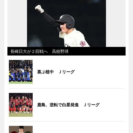
長崎日大が２回戦へ 高校野球
喜ぶ植中 Ｊリーグ
鹿島、逆転で白星発進 Ｊリーグ