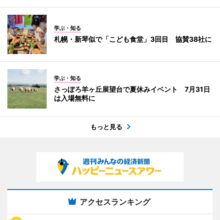
学ぶ・知る
札幌・新琴似で「こども食堂」3回目 協賛38社に
学ぶ・知る
さっぽろ羊ヶ丘展望台で夏休みイベント 7月31日
は入場無料に
もっと見る
アクセスランキング