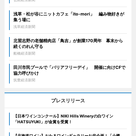
浅草・松が谷にニットカフェ「ito-mori」 編み物好きが
集う場に
浅草経済新聞
北習志野の老舗精肉店「鳥吉」が創業170周年 幕末から
続くのれん守る
船橋経済新聞
田川市民プールで「バリアフリーデイ」 開催に向けCFで
協力呼びかけ
筑豊経済新聞
プレスリリース
【日本ワインコンクール】NIKI Hills Wineryの白ワイン
「HATSUYUKI」が金賞を受賞！
【北海道ワイン】おたるワインギャラリーお盆企画！「小樽