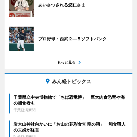
あいさつされる悠仁さま
プロ野球・西武２―５ソフトバンク
もっと見る
みん経トピックス
千葉県立中央博物館で「ちば恐竜博」 巨大肉食恐竜や海
の捕食者も
千葉経済新聞
岩木山神社向かいに「お山の花彩食堂 龍の憩」 和食職人
の夫婦が経営
弘前経済新聞