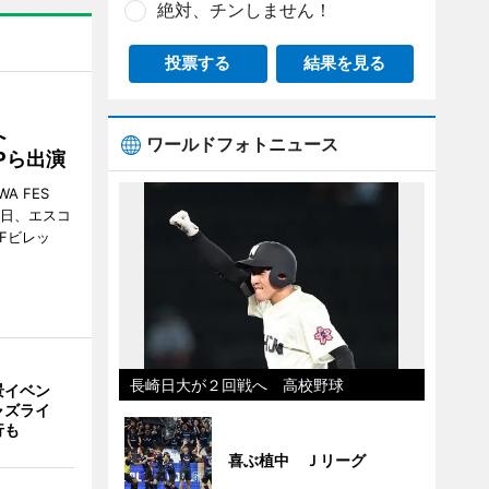
絶対、チンしません！
投票する
結果を見る
催へ
ワールドフォトニュース
MPら出演
A FES
日・6日、エスコ
市Fビレッ
長崎日大が２回戦へ 高校野球
景イベン
ャズライ
行も
喜ぶ植中 Ｊリーグ