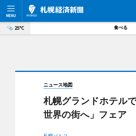
食べる
25°C
ニュース地図
札幌グランドホテル
世界の街へ」フェア
札幌パルコ