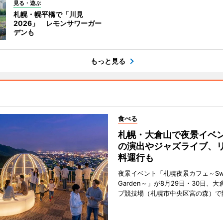
見る・遊ぶ
札幌・幌平橋で「川見
2026」 レモンサワーガー
デンも
もっと見る
食べる
札幌・大倉山で夜景イベ
の演出やジャズライブ、
料運行も
夜景イベント「札幌夜景カフェ～Sweet
Garden～」が8月29日・30日、
プ競技場（札幌市中央区宮の森）で