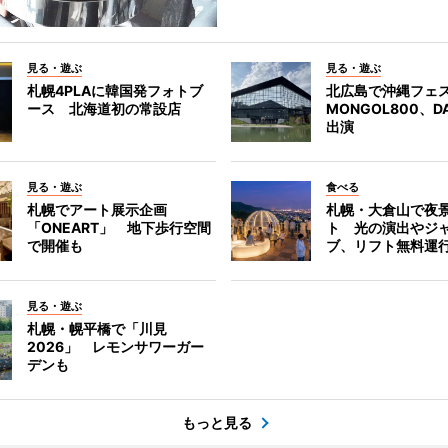
見る・遊ぶ
見る・遊ぶ
札幌4PLAに韓国発フォトブ
北広島で沖縄フェ
ース 北海道初の常設店
MONGOL800、D
出演
見る・遊ぶ
食べる
札幌でアート展示企画
札幌・大倉山で夜
「ONEART」 地下歩行空間
ト 光の演出やジ
で開催も
ブ、リフト無料運
見る・遊ぶ
札幌・幌平橋で「川見
2026」 レモンサワーガー
デンも
もっと見る