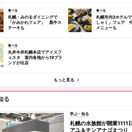
食べる
食べる
札幌・みのるダイニングで
札幌市内3ホテル
「かみかわフェア」 黒牛ス
しゃく」フェア 
テーキも
メニューも
食べる
丸井今井札幌本店でアイスフ
ェスタ 道内各地から19ブラ
ンドが出店
もっと見る
知る
学ぶ・知る
札幌の水族館が開業1111
アユ＆チンアナゴまつり