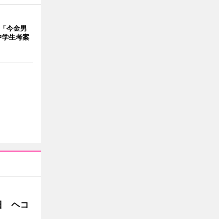
で「今金男
中学生考案
日 ヘコ