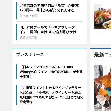
北習志野の老舗精肉店「鳥吉」が創業
170周年 幕末から続くのれん守る
船橋経済新聞
田川市民プールで「バリアフリーデ
イ」 開催に向けCFで協力呼びかけ
筑豊経済新聞
プレスリリース
最新ニ
【日本ワインコンクール】NIKI Hills
Wineryの白ワイン「HATSUYUKI」が金賞
を受賞！
【北海道ワイン】おたるワインギャラリー
お盆企画！「小樽駅」とワイナリーを結ぶ
無料巡回バスを8/11(火)～8/15(土)まで期間
限定運行