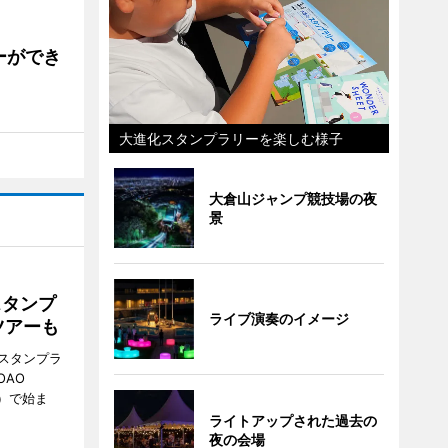
ーができ
大進化スタンプラリーを楽しむ様子
大倉山ジャンプ競技場の夜
景
スタンプ
ライブ演奏のイメージ
ツアーも
スタンプラ
OAO
3）で始ま
ライトアップされた過去の
夜の会場