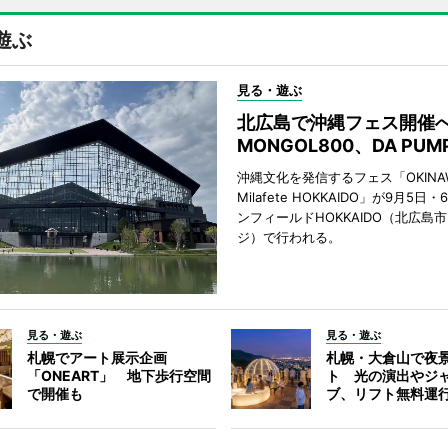
遊ぶ
見る・遊ぶ
北広島で沖縄フェス開
MONGOL800、DA PU
沖縄文化を発信するフェス「OKINAW
Milafete HOKKAIDO」が9月5
ンフィールドHOKKAIDO（北広島
ジ）で行われる。
見る・遊ぶ
見る・遊ぶ
札幌でアート展示企画
札幌・大倉山で夜
「ONEART」 地下歩行空間
ト 光の演出やジ
で開催も
ブ、リフト無料運