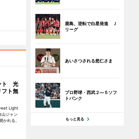
鹿島、逆転で白星発進 Ｊ
リーグ
あいさつされる悠仁さま
ント 光
リフト無
プロ野球・西武２―５ソフ
トバンク
 Light
大倉山ジャン
もっと見る
開かれる。