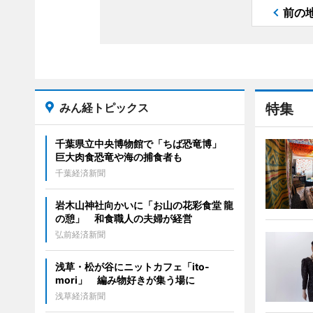
前の
みん経トピックス
特集
千葉県立中央博物館で「ちば恐竜博」
巨大肉食恐竜や海の捕食者も
千葉経済新聞
岩木山神社向かいに「お山の花彩食堂 龍
の憩」 和食職人の夫婦が経営
弘前経済新聞
浅草・松が谷にニットカフェ「ito-
mori」 編み物好きが集う場に
浅草経済新聞