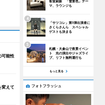
客室刷新 「雪景色」テー
マ、ラウンジも
「サツコレ」第1弾出演者に
さくらさんら スペシャル
ゲストも決まる
札幌・大倉山で夜景イベン
ト 光の演出やジャズライ
の可能性
ブ、リフト無料運行も
もっと見る
フォトフラッシュ
を変えて