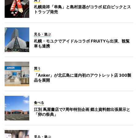
買う
札幌発祥「串鳥」と島村楽器がコラボ 紅白ピックとス
トラップ発売
見る・遊ぶ
札幌・モユクでアイドルコラボ FRUiTYら出演、観覧
車も連携
買う
「Anker」が北広島に道内初のアウトレット店 300製
品を展開
食べる
江別 蔦屋書店で7周年特別企画 郷土資料館出張展示と
「卵の祭典」
見る・遊ぶ