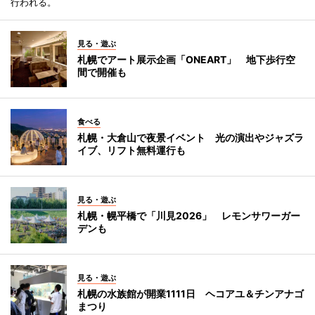
行われる。
見る・遊ぶ
札幌でアート展示企画「ONEART」 地下歩行空
間で開催も
食べる
札幌・大倉山で夜景イベント 光の演出やジャズラ
イブ、リフト無料運行も
見る・遊ぶ
札幌・幌平橋で「川見2026」 レモンサワーガー
デンも
見る・遊ぶ
札幌の水族館が開業1111日 ヘコアユ＆チンアナゴ
まつり