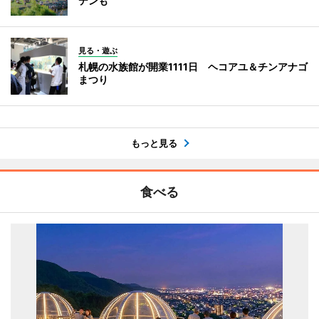
デンも
見る・遊ぶ
札幌の水族館が開業1111日 ヘコアユ＆チンアナゴ
まつり
もっと見る
食べる