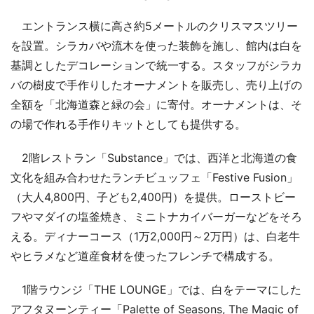
エントランス横に高さ約5メートルのクリスマスツリー
を設置。シラカバや流木を使った装飾を施し、館内は白を
基調としたデコレーションで統一する。スタッフがシラカ
バの樹皮で手作りしたオーナメントを販売し、売り上げの
全額を「北海道森と緑の会」に寄付。オーナメントは、そ
の場で作れる手作りキットとしても提供する。
2階レストラン「Substance」では、西洋と北海道の食
文化を組み合わせたランチビュッフェ「Festive Fusion」
（大人4,800円、子ども2,400円）を提供。ローストビー
フやマダイの塩釜焼き、ミニトナカイバーガーなどをそろ
える。ディナーコース（1万2,000円～2万円）は、白老牛
やヒラメなど道産食材を使ったフレンチで構成する。
1階ラウンジ「THE LOUNGE」では、白をテーマにした
アフタヌーンティー「Palette of Seasons, The Magic of