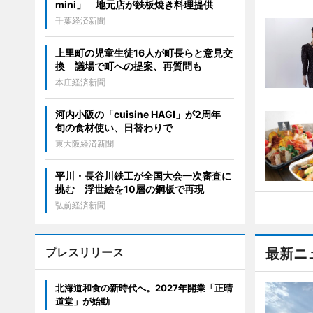
mini」 地元店が鉄板焼き料理提供
千葉経済新聞
上里町の児童生徒16人が町長らと意見交
換 議場で町への提案、再質問も
本庄経済新聞
河内小阪の「cuisine HAGI」が2周年
旬の食材使い、日替わりで
東大阪経済新聞
平川・長谷川鉄工が全国大会一次審査に
挑む 浮世絵を10層の鋼板で再現
弘前経済新聞
プレスリリース
最新ニ
北海道和食の新時代へ。2027年開業「正晴
道堂」が始動