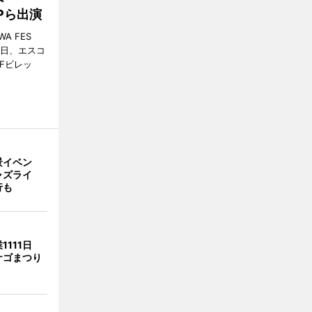
MPら出演
A FES
日・6日、エスコ
市Fビレッ
景イベン
ャズライ
行も
1111日
ナゴまつり