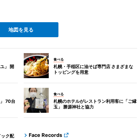
地図を見る
食べる
ユ」 開
札幌・手稲区に油そば専門店 さまざまな
トッピングを用意
食べる
 70台
札幌のホテルがレストラン利用客に「ご縁
玉」 勝源神社と協力
Face Records
ドック配