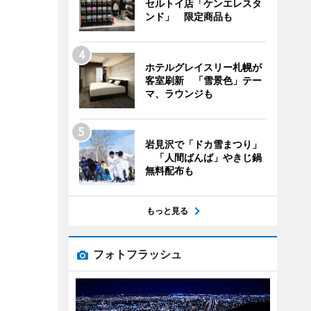
セルトイ店「ケンエレスタ
ンド」 限定商品も
ホテルグレイスリー札幌が
客室刷新 「雪景色」テー
マ、ラウンジも
岩見沢で「ドカ雪まつり」
「人間ばんば」やきじ鍋
無料配布も
もっと見る
フォトフラッシュ