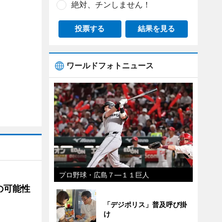
絶対、チンしません！
投票する
結果を見る
ワールドフォトニュース
プロ野球・広島７―１１巨人
の可能性
「デジポリス」普及呼び掛
け