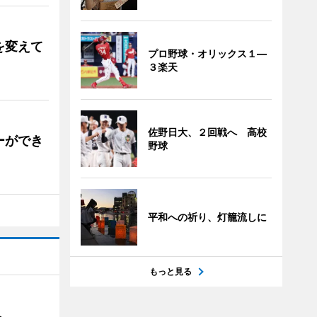
を変えて
プロ野球・オリックス１―
３楽天
佐野日大、２回戦へ 高校
ーができ
野球
平和への祈り、灯籠流しに
もっと見る
催へ