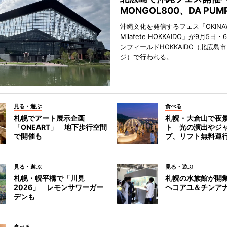
MONGOL800、DA PU
沖縄文化を発信するフェス「OKINAW
Milafete HOKKAIDO」が9月5
ンフィールドHOKKAIDO（北広島
ジ）で行われる。
見る・遊ぶ
食べる
札幌でアート展示企画
札幌・大倉山で夜
「ONEART」 地下歩行空間
ト 光の演出やジ
で開催も
ブ、リフト無料運
見る・遊ぶ
見る・遊ぶ
札幌・幌平橋で「川見
札幌の水族館が開業
2026」 レモンサワーガー
ヘコアユ＆チンア
デンも