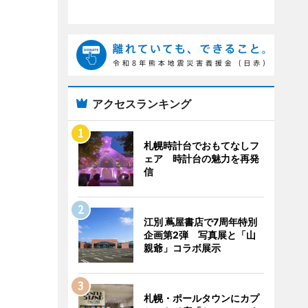
アクセスランキング
札幌時計台でおもてなしフ
ェア 時計台の魅力を再発
信
江別 蔦屋書店で7周年特別
企画第2弾 写真展と「山
親爺」コラボ展示
札幌・ポールタウンにカプ