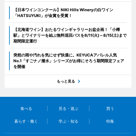
【日本ワインコンクール】NIKI Hills Wineryの白ワイン
「HATSUYUKI」が金賞を受賞！
【北海道ワイン】おたるワインギャラリーお盆企画！「小樽
駅」とワイナリーを結ぶ無料巡回バスを8/11(火)～8/15(土)まで
期間限定運行
突然の雨や汚れを気にせず快適に。KEYUCAアパレル人気
No.1「すごナノ撥水」シリーズがお得にそろう期間限定フェア
を開催
もっと見る
食べる
見る・遊ぶ
買う
暮らす・働く
学ぶ・知る
特集