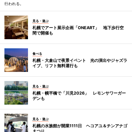
行われる。
見る・遊ぶ
札幌でアート展示企画「ONEART」 地下歩行空
間で開催も
食べる
札幌・大倉山で夜景イベント 光の演出やジャズラ
イブ、リフト無料運行も
見る・遊ぶ
札幌・幌平橋で「川見2026」 レモンサワーガー
デンも
見る・遊ぶ
札幌の水族館が開業1111日 ヘコアユ＆チンアナゴ
まつり