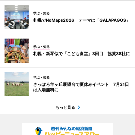
学ぶ・知る
札幌でNoMaps2026 テーマは「GALAPAGOS」
学ぶ・知る
札幌・新琴似で「こども食堂」3回目 協賛38社に
学ぶ・知る
さっぽろ羊ヶ丘展望台で夏休みイベント 7月31日
は入場無料に
もっと見る