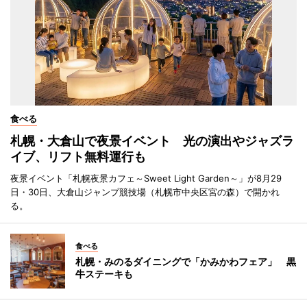
食べる
札幌・大倉山で夜景イベント 光の演出やジャズラ
イブ、リフト無料運行も
夜景イベント「札幌夜景カフェ～Sweet Light Garden～」が8月29
日・30日、大倉山ジャンプ競技場（札幌市中央区宮の森）で開かれ
る。
食べる
札幌・みのるダイニングで「かみかわフェア」 黒
牛ステーキも