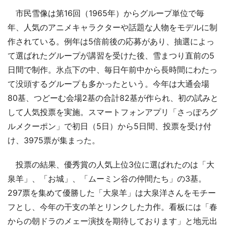
市民雪像は第16回（1965年）からグループ単位で毎
年、人気のアニメキャラクターや話題な人物をモデルに制
作されている。例年は5倍前後の応募があり、抽選によっ
て選ばれたグループが講習を受けた後、雪まつり直前の5
日間で制作。氷点下の中、毎日午前中から長時間にわたっ
て没頭するグループも多かったという。今年は大通会場
80基、つどーむ会場2基の合計82基が作られ、初の試みと
して人気投票を実施。スマートフォンアプリ「さっぽろグ
ルメクーポン」で初日（5日）から5日間、投票を受け付
け、3975票が集まった。
投票の結果、優秀賞の人気上位3位に選ばれたのは「大
泉羊」、「お城」、「ムーミン谷の仲間たち」の3基。
297票を集めて優勝した「大泉羊」は大泉洋さんをモチー
フとし、今年の干支の羊とリンクした力作。看板には「春
からの朝ドラのメェー演技を期待しております」と地元出