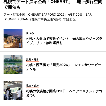
札幌でアート展示企画「ONEART」 地下歩行空間
で開催も
アート展示企画「ONEART SAPPORO 2026」が8月20日、BAR
LOUNGE RUDAN（札幌市中央区南5西4）で始まる。
食べる
札幌・大倉山で夜景イベント 光の演出やジャズラ
イブ、リフト無料運行も
見る・遊ぶ
札幌・幌平橋で「川見2026」 レモンサワーガー
デンも
見る・遊ぶ
札幌の水族館が開業1111日 ヘコアユ＆チンアナゴ
まつり