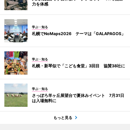
力を体感
学ぶ・知る
札幌でNoMaps2026 テーマは「GALAPAGOS」
学ぶ・知る
札幌・新琴似で「こども食堂」3回目 協賛38社に
学ぶ・知る
さっぽろ羊ヶ丘展望台で夏休みイベント 7月31日
は入場無料に
もっと見る