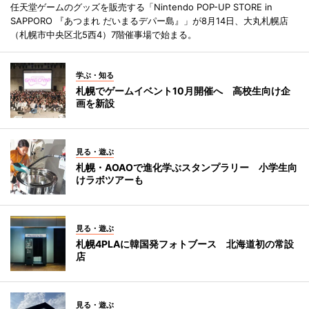
任天堂ゲームのグッズを販売する「Nintendo POP-UP STORE in
SAPPORO 『あつまれ だいまるデパー島』」が8月14日、大丸札幌店
（札幌市中央区北5西4）7階催事場で始まる。
学ぶ・知る
札幌でゲームイベント10月開催へ 高校生向け企
画を新設
見る・遊ぶ
札幌・AOAOで進化学ぶスタンプラリー 小学生向
けラボツアーも
見る・遊ぶ
札幌4PLAに韓国発フォトブース 北海道初の常設
店
見る・遊ぶ