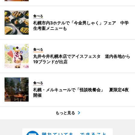
食べる
札幌市内3ホテルで「今金男しゃく」フェア 中学
生考案メニューも
食べる
丸井今井札幌本店でアイスフェスタ 道内各地から
19ブランドが出店
食べる
札幌・メルキュールで「怪談晩餐会」 夏限定4夜
開催
もっと見る