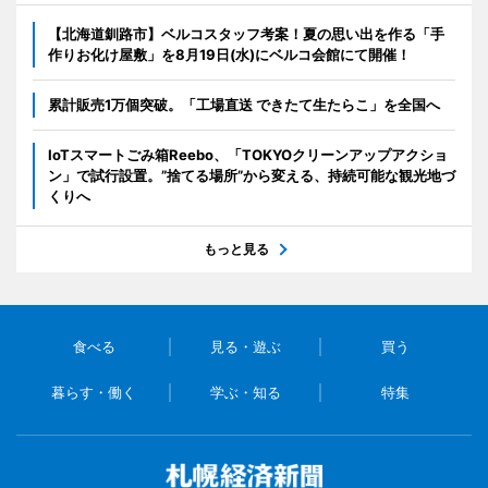
【北海道釧路市】ベルコスタッフ考案！夏の思い出を作る「手
作りお化け屋敷」を8月19日(水)にベルコ会館にて開催！
累計販売1万個突破。「工場直送 できたて生たらこ」を全国へ
IoTスマートごみ箱Reebo、「TOKYOクリーンアップアクショ
ン」で試行設置。”捨てる場所”から変える、持続可能な観光地づ
くりへ
もっと見る
食べる
見る・遊ぶ
買う
暮らす・働く
学ぶ・知る
特集