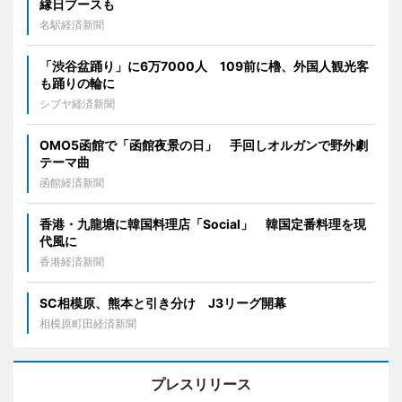
縁日ブースも
名駅経済新聞
「渋谷盆踊り」に6万7000人 109前に櫓、外国人観光客
も踊りの輪に
シブヤ経済新聞
OMO5函館で「函館夜景の日」 手回しオルガンで野外劇
テーマ曲
函館経済新聞
香港・九龍塘に韓国料理店「Social」 韓国定番料理を現
代風に
香港経済新聞
SC相模原、熊本と引き分け J3リーグ開幕
相模原町田経済新聞
プレスリリース