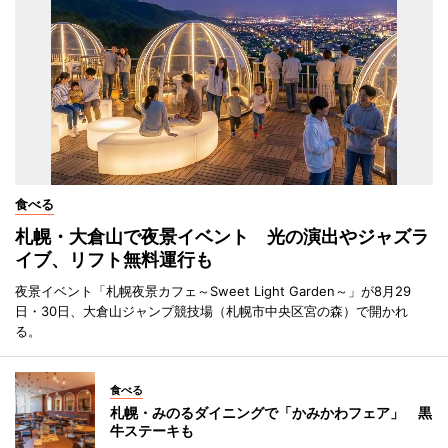
食べる
札幌・大倉山で夜景イベント 光の演出やジャズラ
イブ、リフト無料運行も
夜景イベント「札幌夜景カフェ～Sweet Light Garden～」が8月29
日・30日、大倉山ジャンプ競技場（札幌市中央区宮の森）で開かれ
る。
食べる
札幌・みのるダイニングで「かみかわフェア」 黒
牛ステーキも