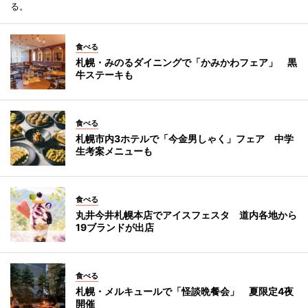
る。
食べる
札幌・みのるダイニングで「かみかわフェア」 黒
牛ステーキも
食べる
札幌市内3ホテルで「今金男しゃく」フェア 中学
生考案メニューも
食べる
丸井今井札幌本店でアイスフェスタ 道内各地から
19ブランドが出店
食べる
札幌・メルキュールで「怪談晩餐会」 夏限定4夜
開催