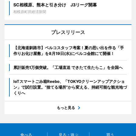
SC相模原、熊本と引き分け J3リーグ開幕
相模原町田経済新聞
プレスリリース
【北海道釧路市】ベルコスタッフ考案！夏の思い出を作る「手
作りお化け屋敷」を8月19日(水)にベルコ会館にて開催！
累計販売1万個突破。「工場直送 できたて生たらこ」を全国へ
IoTスマートごみ箱Reebo、「TOKYOクリーンアップアクショ
ン」で試行設置。”捨てる場所”から変える、持続可能な観光地づ
くりへ
もっと見る
食べる
見る・遊ぶ
買う