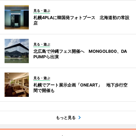
見る・遊ぶ
札幌4PLAに韓国発フォトブース 北海道初の常設
店
見る・遊ぶ
北広島で沖縄フェス開催へ MONGOL800、DA
PUMPら出演
見る・遊ぶ
札幌でアート展示企画「ONEART」 地下歩行空
間で開催も
もっと見る