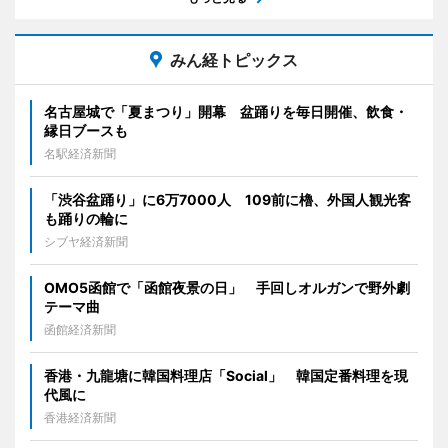
みん経トピックス
名古屋城で「夏まつり」開幕 盆踊りを毎日開催、飲食・
縁日ブースも
名駅経済新聞
「渋谷盆踊り」に6万7000人 109前に櫓、外国人観光客
も踊りの輪に
シブヤ経済新聞
OMO5函館で「函館夜景の日」 手回しオルガンで野外劇
テーマ曲
函館経済新聞
香港・九龍塘に韓国料理店「Social」 韓国定番料理を現
代風に
香港経済新聞