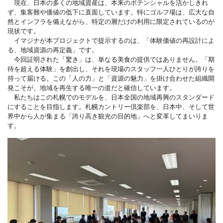
現在、日本の多くの地域資産は、本来のポテンシャルを活かしきれ
ず、集客難や価値の低下に直面しています。特にゴルフ場は、広大な自
然とインフラを備えながら、特定の層だけの利用に限定されているのが
現状です。
イマジナが本プロジェクトで提示するのは、「体験価値の再設計によ
る、地域資源の再定義」です。
今回証明された「驚き」は、単なる美食の提供ではありません。「期
待を超える体験」を創出し、それを現場のスタッフ一人ひとりが誇りを
持って届ける。この「人の力」と「資源の魅力」を掛け合わせた組織開
発こそが、地域を再生する唯一の道だと確信しています。
私たちはこの札幌でのモデルを、日本全国の地域再興のスタンダード
にすることを目指します。札幌カントリー倶楽部を、日本中、そして世
界中から人が集まる「誇り高き観光の目的地」へと変革してまいりま
す。