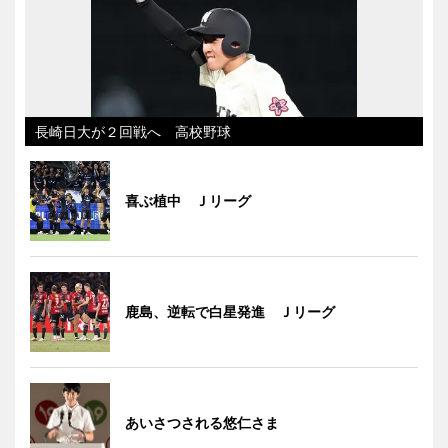
長崎日大が２回戦へ 高校野球
喜ぶ植中 Ｊリーグ
鹿島、逆転で白星発進 Ｊリーグ
あいさつされる悠仁さま