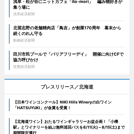
浅草・松が谷にニットカフェ「ito-mori」 編み物好きが
集う場に
浅草経済新聞
北習志野の老舗精肉店「鳥吉」が創業170周年 幕末から
続くのれん守る
船橋経済新聞
田川市民プールで「バリアフリーデイ」 開催に向けCFで
協力呼びかけ
筑豊経済新聞
プレスリリース／北海道
【日本ワインコンクール】NIKI Hills Wineryの白ワイン
「HATSUYUKI」が金賞を受賞！
【北海道ワイン】おたるワインギャラリーお盆企画！「小樽
駅」とワイナリーを結ぶ無料巡回バスを8/11(火)～8/15(土)まで
期間限定運行