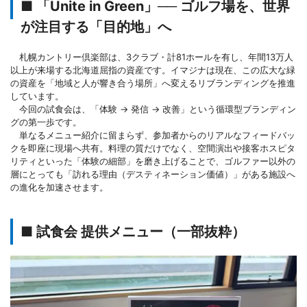
■ 「Unite in Green」── ゴルフ場を、世界
が注目する「目的地」へ
札幌カントリー倶楽部は、3クラブ・計81ホールを有し、年間13万人
以上が来場する北海道屈指の資産です。イマジナは現在、この広大な緑
の資産を「地域と人が響き合う場所」へ変えるリブランディングを推進
しています。
今回の試食会は、「体験 → 発信 → 改善」という循環型ブランディン
グの第一歩です。
単なるメニュー紹介に留まらず、参加者からのリアルなフィードバッ
クを即座に現場へ共有。料理の質だけでなく、空間演出や接客ホスピタ
リティといった「体験の細部」を磨き上げることで、ゴルファー以外の
層にとっても「訪れる理由（デスティネーション価値）」がある施設へ
の進化を加速させます。
■ 試食会 提供メニュー（一部抜粋）