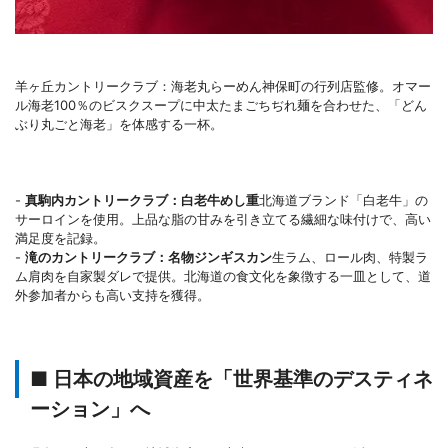
羊ヶ丘カントリークラブ：海老丸らーめん神保町の行列店監修。オマー
ル海老100％のビスクスープに中太たまごちぢれ麺を合わせた、「どん
ぶり丸ごと海老」を体感する一杯。
-
真駒内カントリークラブ：白老牛めし重
北海道ブランド「白老牛」の
サーロインを使用。上品な脂の甘みを引き立てる繊細な味付けで、高い
満足度を記録。
-
滝のカントリークラブ：名物ジンギスカン
生ラム、ロール肉、特製ラ
ム肩肉を自家製ダレで提供。北海道の食文化を象徴する一皿として、道
外参加者からも高い支持を獲得。
■ 日本の地域資産を「世界基準のデスティネ
ーション」へ