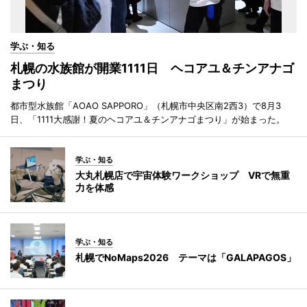
学ぶ・知る
札幌の水族館が開業1111日 ヘコアユ＆チンアナゴ
まつり
都市型水族館「AOAO SAPPORO」（札幌市中央区南2西3）で8月3
日、「1111大感謝！夏のヘコアユ＆チンアナゴまつり」が始まった。
学ぶ・知る
大丸札幌店で宇宙体験ワークショップ VRで無重
力を体感
学ぶ・知る
札幌でNoMaps2026 テーマは「GALAPAGOS」