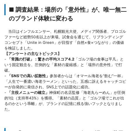
■ 調査結果：場所の「意外性」が、唯一無二
のブランド体験に変わる
当日はインフルエンサー、札幌観光大使、メディア関係者、プロゴル
ファーなど総勢50名以上が来場。試食会を通じて、リブランディング
コンセプト「Unite in Green」が目指す「自然×食×つながり」の価値
を検証しました。
【アンケートの主なトピックス】
-
「常識の打破」：驚きの平均スコア4.2
「ゴルフ場の食事は平凡」と
いう固定観念を、圧倒的な「素材の凝縮感」と「場所の意外性」で打
破。
-
「SNSでの高い拡散性」
参加者からは「オマール海老を“飲む”一杯」
「人生で一番濃い海老ラーメン」といった、五感に訴えるキャッチコピ
ーが自発的に発信され、SNS上での話題化に成功。
-
「主役メニューの確立」
神保町の名店監修「海老丸らーめん」が圧倒
的1位（支持率43%）を獲得。「素材の品質」と「ゴルフ場でこれが出
るのかという乖離」が、ブランドの記憶に残る強いフックとなりまし
た。