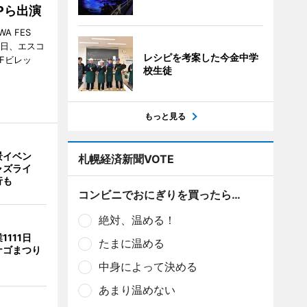
MPら出演
A FES
日・6日、エスコ
レシピを考案した今金中学
市Fビレッ
校生徒
もっと見る
景イベン
札幌経済新聞VOTE
ャズライ
行も
コンビニでおにぎりを買ったら…
絶対、温める！
1111日
たまに温める
ナゴまつり
中身によって決める
あまり温めない