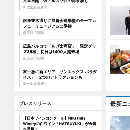
営業再開 強アルカリ性の源泉湯も
和歌山経済新聞
銀座並木通りに展覧会連動型のテーマカ
フェ ミュージアムに隣接
銀座経済新聞
広島パルコで「あげ太商店」 限定グッ
ズ35種、初日は1400人超来場
広島経済新聞
富士急に新エリア「サンエックス パラダ
イス」 2つのアトラクションも
富士山経済新聞
プレスリリース
最新ニ
【日本ワインコンクール】NIKI Hills
Wineryの白ワイン「HATSUYUKI」が金賞
を受賞！