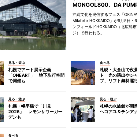
MONGOL800、DA PU
沖縄文化を発信するフェス「OKINAW
Milafete HOKKAIDO」が9月5
ンフィールドHOKKAIDO（北広島
ジ）で行われる。
見る・遊ぶ
食べる
札幌でアート展示企画
札幌・大倉山で夜
「ONEART」 地下歩行空間
ト 光の演出やジ
で開催も
ブ、リフト無料運
見る・遊ぶ
見る・遊ぶ
札幌・幌平橋で「川見
札幌の水族館が開業
2026」 レモンサワーガー
ヘコアユ＆チンア
デンも
食べる