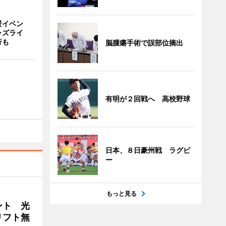
景イベン
ャズライ
行も
脳腫瘍手術で誤部位摘出
有明が２回戦へ 高校野球
日本、８日豪州戦 ラグビ
ー
もっと見る
ント 光
リフト無