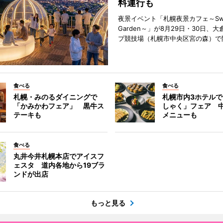
料運行も
夜景イベント「札幌夜景カフェ～Sweet
Garden～」が8月29日・30日、
プ競技場（札幌市中央区宮の森）で
食べる
食べる
札幌・みのるダイニングで
札幌市内3ホテル
「かみかわフェア」 黒牛ス
しゃく」フェア 
テーキも
メニューも
食べる
丸井今井札幌本店でアイスフ
ェスタ 道内各地から19ブラ
ンドが出店
もっと見る