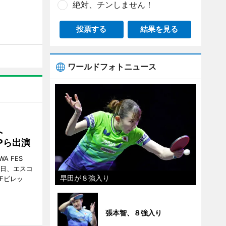
絶対、チンしません！
投票する
結果を見る
ワールドフォトニュース
催へ
MPら出演
A FES
日・6日、エスコ
早田が８強入り
市Fビレッ
張本智、８強入り