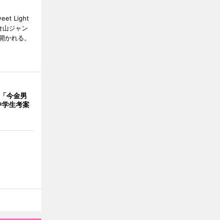
 Light
大倉山ジャン
開かれる。
で「今金男
中学生考案