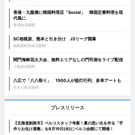
香港・九龍塘に韓国料理店「Social」 韓国定番料理を現
代風に
香港経済新聞
SC相模原、熊本と引き分け J3リーグ開幕
相模原町田経済新聞
関門海峡花火大会、無料エリアなしの門司側をライブ配信
小倉経済新聞
八広で「八八祭り」 1500人が提灯行列、多幸アートも
すみだ経済新聞
プレスリリース
【北海道釧路市】ベルコスタッフ考案！夏の思い出を作る「手
作りお化け屋敷」を8月19日(水)にベルコ会館にて開催！