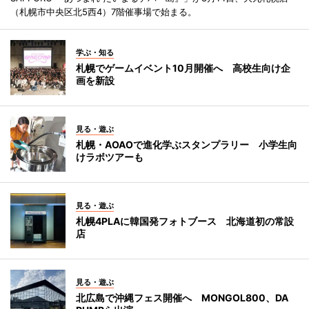
（札幌市中央区北5西4）7階催事場で始まる。
学ぶ・知る
札幌でゲームイベント10月開催へ 高校生向け企
画を新設
見る・遊ぶ
札幌・AOAOで進化学ぶスタンプラリー 小学生向
けラボツアーも
見る・遊ぶ
札幌4PLAに韓国発フォトブース 北海道初の常設
店
見る・遊ぶ
北広島で沖縄フェス開催へ MONGOL800、DA