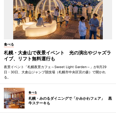
食べる
札幌・大倉山で夜景イベント 光の演出やジャズラ
イブ、リフト無料運行も
夜景イベント「札幌夜景カフェ～Sweet Light Garden～」が8月29
日・30日、大倉山ジャンプ競技場（札幌市中央区宮の森）で開かれ
る。
食べる
札幌・みのるダイニングで「かみかわフェア」 黒
牛ステーキも