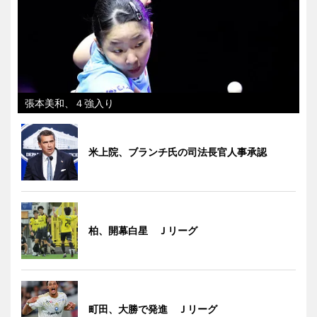
張本美和、４強入り
米上院、ブランチ氏の司法長官人事承認
柏、開幕白星 Ｊリーグ
町田、大勝で発進 Ｊリーグ