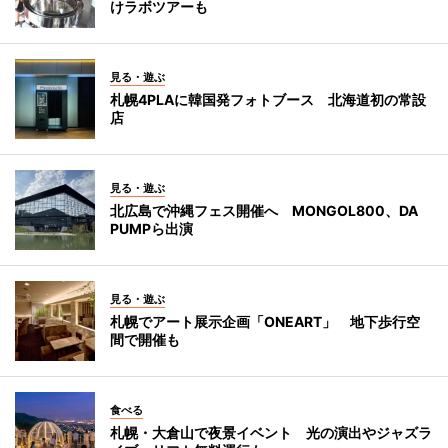
けラボツアーも
見る・遊ぶ
札幌4PLAに韓国発フォトブース 北海道初の常設
店
見る・遊ぶ
北広島で沖縄フェス開催へ MONGOL800、DA
PUMPら出演
見る・遊ぶ
札幌でアート展示企画「ONEART」 地下歩行空
間で開催も
食べる
札幌・大倉山で夜景イベント 光の演出やジャズラ