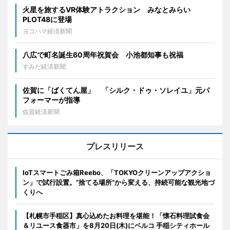
火星を旅するVR体験アトラクション みなとみらい
PLOT48に登場
ヨコハマ経済新聞
八広で町名誕生60周年祝賀会 小池都知事も祝福
すみだ経済新聞
佐賀に「ばくてん屋」 「シルク・ドゥ・ソレイユ」元パ
フォーマーが指導
佐賀経済新聞
プレスリリース
IoTスマートごみ箱Reebo、「TOKYOクリーンアップアクショ
ン」で試行設置。”捨てる場所”から変える、持続可能な観光地づ
くりへ
【札幌市手稲区】真心込めたお料理を堪能！「懐石料理試食会
＆リユース食器市」を8月20日(木)にベルコ 手稲シティホール