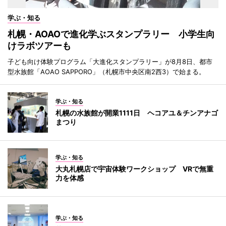
学ぶ・知る
札幌・AOAOで進化学ぶスタンプラリー 小学生向
けラボツアーも
子ども向け体験プログラム「大進化スタンプラリー」が8月8日、都市
型水族館「AOAO SAPPORO」（札幌市中央区南2西3）で始まる。
学ぶ・知る
札幌の水族館が開業1111日 ヘコアユ＆チンアナゴ
まつり
学ぶ・知る
大丸札幌店で宇宙体験ワークショップ VRで無重
力を体感
学ぶ・知る