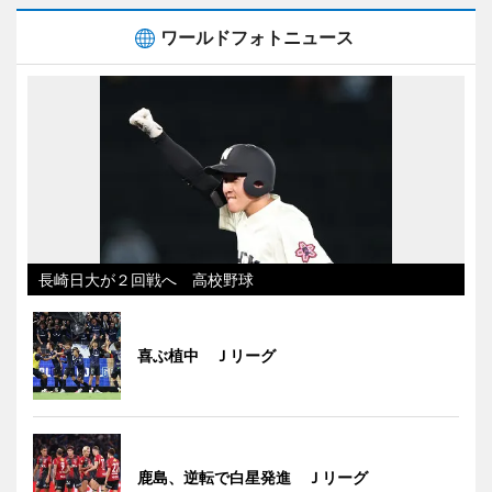
ワールドフォトニュース
長崎日大が２回戦へ 高校野球
喜ぶ植中 Ｊリーグ
鹿島、逆転で白星発進 Ｊリーグ