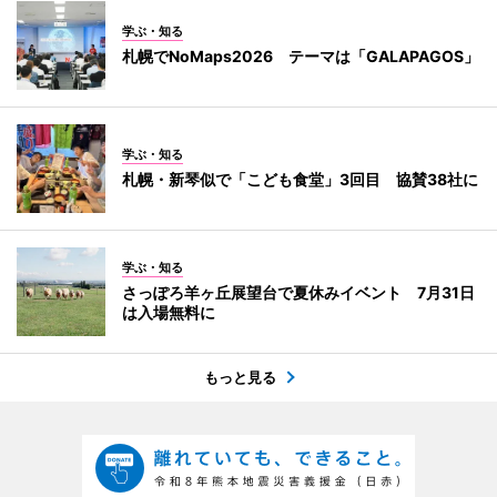
学ぶ・知る
札幌でNoMaps2026 テーマは「GALAPAGOS」
学ぶ・知る
札幌・新琴似で「こども食堂」3回目 協賛38社に
学ぶ・知る
さっぽろ羊ヶ丘展望台で夏休みイベント 7月31日
は入場無料に
もっと見る