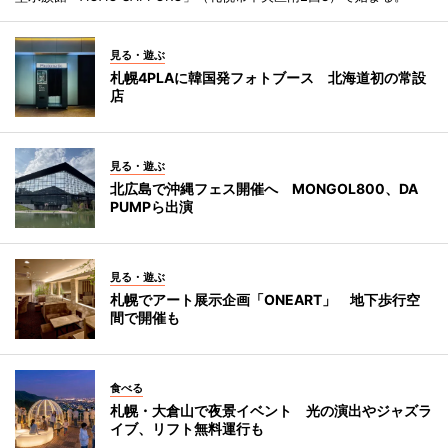
見る・遊ぶ
札幌4PLAに韓国発フォトブース 北海道初の常設
店
見る・遊ぶ
北広島で沖縄フェス開催へ MONGOL800、DA
PUMPら出演
見る・遊ぶ
札幌でアート展示企画「ONEART」 地下歩行空
間で開催も
食べる
札幌・大倉山で夜景イベント 光の演出やジャズラ
イブ、リフト無料運行も