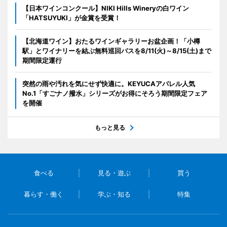
【日本ワインコンクール】NIKI Hills Wineryの白ワイン
「HATSUYUKI」が金賞を受賞！
【北海道ワイン】おたるワインギャラリーお盆企画！「小樽
駅」とワイナリーを結ぶ無料巡回バスを8/11(火)～8/15(土)まで
期間限定運行
突然の雨や汚れを気にせず快適に。KEYUCAアパレル人気
No.1「すごナノ撥水」シリーズがお得にそろう期間限定フェア
を開催
もっと見る
食べる
見る・遊ぶ
買う
暮らす・働く
学ぶ・知る
特集