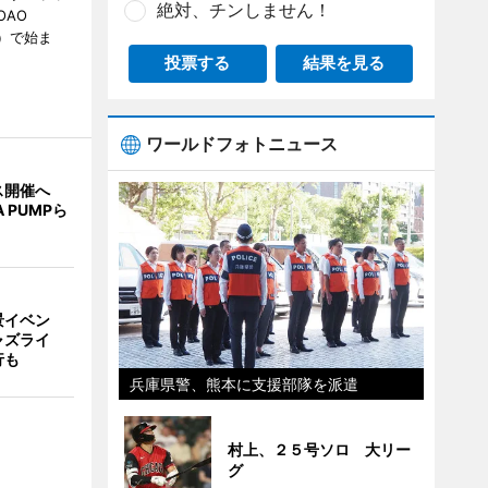
絶対、チンしません！
OAO
3）で始ま
投票する
結果を見る
ワールドフォトニュース
ス開催へ
A PUMPら
景イベン
ャズライ
行も
兵庫県警、熊本に支援部隊を派遣
村上、２５号ソロ 大リー
グ