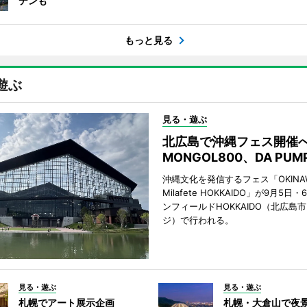
デンも
もっと見る
遊ぶ
見る・遊ぶ
北広島で沖縄フェス開
MONGOL800、DA PU
沖縄文化を発信するフェス「OKINAW
Milafete HOKKAIDO」が9月5
ンフィールドHOKKAIDO（北広島
ジ）で行われる。
見る・遊ぶ
見る・遊ぶ
札幌でアート展示企画
札幌・大倉山で夜