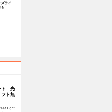
ャズライ
行も
ント 光
リフト無
 Light