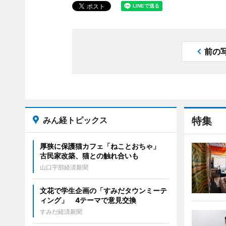
前の
みん経トピックス
特集
厚狭に保護猫カフェ「ねことおちゃ」
古民家改築、猫との触れ合いも
山口宇部経済新聞
文花で学生企画の「すみだタウンミーテ
ィング」 4テーマで意見交換
すみだ経済新聞