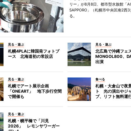
リー」が8月8日、都市型水族館「A
SAPPORO」（札幌市中央区南2西
る。
見る・遊ぶ
見る・遊ぶ
札幌4PLAに韓国発フォトブ
北広島で沖縄フェ
ース 北海道初の常設店
MONGOL800、D
出演
見る・遊ぶ
食べる
札幌でアート展示企画
札幌・大倉山で夜
「ONEART」 地下歩行空間
ト 光の演出やジ
で開催も
ブ、リフト無料運
見る・遊ぶ
札幌・幌平橋で「川見
2026」 レモンサワーガー