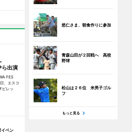
悠仁さま、朝食作りに参加
青森山田が２回戦へ 高校
催へ
野球
MPら出演
A FES
日・6日、エスコ
松山は２６位 米男子ゴル
市Fビレッ
フ
もっと見る
景イベン