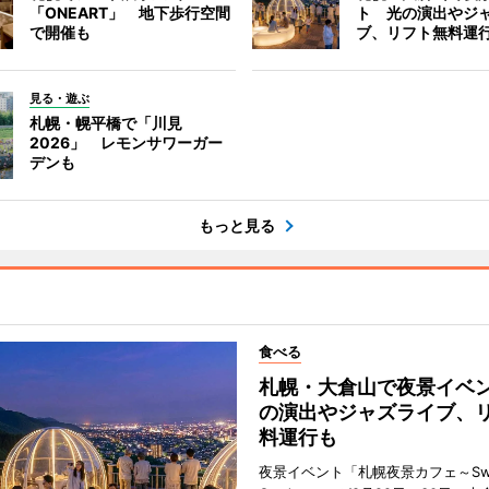
「ONEART」 地下歩行空間
ト 光の演出やジ
で開催も
ブ、リフト無料運
見る・遊ぶ
札幌・幌平橋で「川見
2026」 レモンサワーガー
デンも
もっと見る
食べる
札幌・大倉山で夜景イベ
の演出やジャズライブ、
料運行も
夜景イベント「札幌夜景カフェ～Sweet