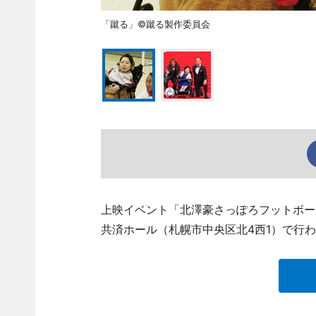
「蹴る」©蹴る製作委員会
上映イベント「北澤豪さっぽろフットボー
共済ホール（札幌市中央区北4西1）で行