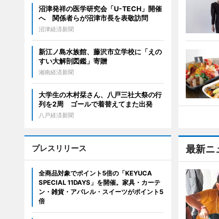
沼津発祥の医学研究会「U-TECH」開催
へ 関係者らが沼津市長を表敬訪問
沼津経済新聞
新江ノ島水族館、藤沢市立学校に「えの
すい大解剖図鑑」寄贈
湘南経済新聞
大学生の木村栞さん、八戸三社大祭の行
列を2周 ゴールで着替えてまた出発
八戸経済新聞
プレスリリース
最新ニ
全商品対象でポイント5倍の「KEYUCA
SPECIAL 11DAYS」を開催。家具・カーテ
ン・雑貨・アパレル・スイーツがポイント5
倍