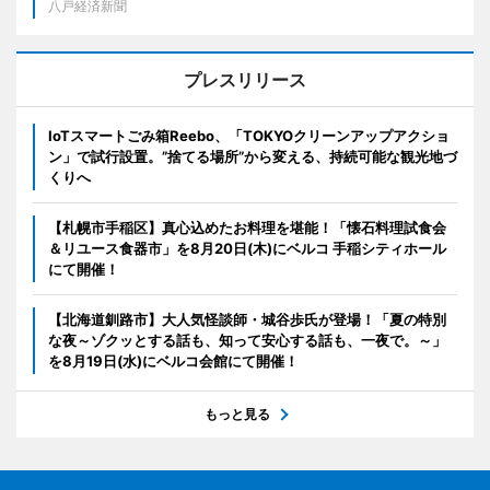
八戸経済新聞
プレスリリース
IoTスマートごみ箱Reebo、「TOKYOクリーンアップアクショ
ン」で試行設置。”捨てる場所”から変える、持続可能な観光地づ
くりへ
【札幌市手稲区】真心込めたお料理を堪能！「懐石料理試食会
＆リユース食器市」を8月20日(木)にベルコ 手稲シティホール
にて開催！
【北海道釧路市】大人気怪談師・城谷歩氏が登場！「夏の特別
な夜～ゾクッとする話も、知って安心する話も、一夜で。～」
を8月19日(水)にベルコ会館にて開催！
もっと見る