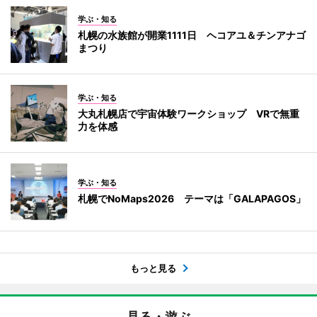
学ぶ・知る
札幌の水族館が開業1111日 ヘコアユ＆チンアナゴ
まつり
学ぶ・知る
大丸札幌店で宇宙体験ワークショップ VRで無重
力を体感
学ぶ・知る
札幌でNoMaps2026 テーマは「GALAPAGOS」
もっと見る
見る・遊ぶ