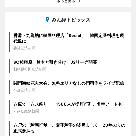
もっと見る
みん経トピックス
香港・九龍塘に韓国料理店「Social」 韓国定番料理を現
代風に
香港経済新聞
SC相模原、熊本と引き分け J3リーグ開幕
相模原町田経済新聞
関門海峡花火大会、無料エリアなしの門司側をライブ配信
小倉経済新聞
八広で「八八祭り」 1500人が提灯行列、多幸アートも
すみだ経済新聞
八戸の「騎馬打毬」、若手騎手の姿勇ましく 20年ぶりの
正式参拝も