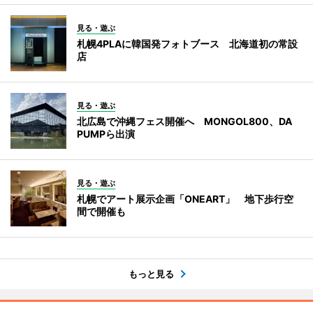
見る・遊ぶ
札幌4PLAに韓国発フォトブース 北海道初の常設
店
見る・遊ぶ
北広島で沖縄フェス開催へ MONGOL800、DA
PUMPら出演
見る・遊ぶ
札幌でアート展示企画「ONEART」 地下歩行空
間で開催も
もっと見る