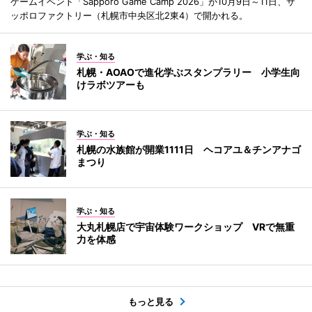
ゲームイベント「Sapporo Game Camp 2026」が10月9日～11日、サ
ッポロファクトリー（札幌市中央区北2東4）で開かれる。
学ぶ・知る
札幌・AOAOで進化学ぶスタンプラリー 小学生向
けラボツアーも
学ぶ・知る
札幌の水族館が開業1111日 ヘコアユ＆チンアナゴ
まつり
学ぶ・知る
大丸札幌店で宇宙体験ワークショップ VRで無重
力を体感
もっと見る