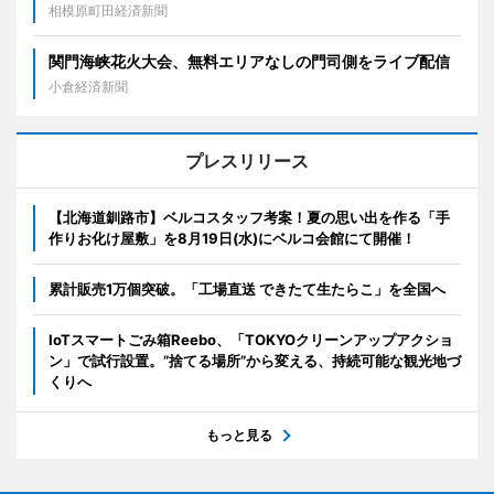
相模原町田経済新聞
関門海峡花火大会、無料エリアなしの門司側をライブ配信
小倉経済新聞
プレスリリース
【北海道釧路市】ベルコスタッフ考案！夏の思い出を作る「手
作りお化け屋敷」を8月19日(水)にベルコ会館にて開催！
累計販売1万個突破。「工場直送 できたて生たらこ」を全国へ
IoTスマートごみ箱Reebo、「TOKYOクリーンアップアクショ
ン」で試行設置。”捨てる場所”から変える、持続可能な観光地づ
くりへ
もっと見る