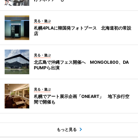
見る・遊ぶ
札幌4PLAに韓国発フォトブース 北海道初の常設
店
見る・遊ぶ
北広島で沖縄フェス開催へ MONGOL800、DA
PUMPら出演
見る・遊ぶ
札幌でアート展示企画「ONEART」 地下歩行空
間で開催も
もっと見る