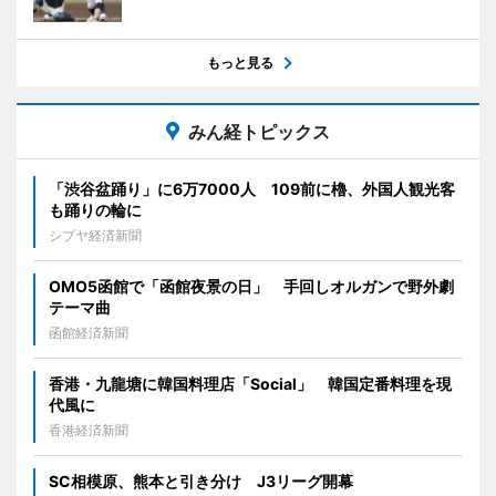
もっと見る
みん経トピックス
「渋谷盆踊り」に6万7000人 109前に櫓、外国人観光客
も踊りの輪に
シブヤ経済新聞
OMO5函館で「函館夜景の日」 手回しオルガンで野外劇
テーマ曲
函館経済新聞
香港・九龍塘に韓国料理店「Social」 韓国定番料理を現
代風に
香港経済新聞
SC相模原、熊本と引き分け J3リーグ開幕