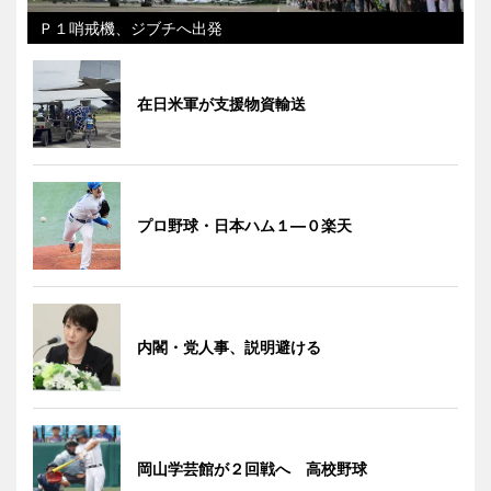
Ｐ１哨戒機、ジブチへ出発
在日米軍が支援物資輸送
プロ野球・日本ハム１―０楽天
内閣・党人事、説明避ける
岡山学芸館が２回戦へ 高校野球