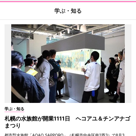
学ぶ・知る
学ぶ・知る
札幌の水族館が開業1111日 ヘコアユ＆チンアナゴ
まつり
都市型水族館「AOAO SAPPORO」（札幌市中央区南2西3）で8月3