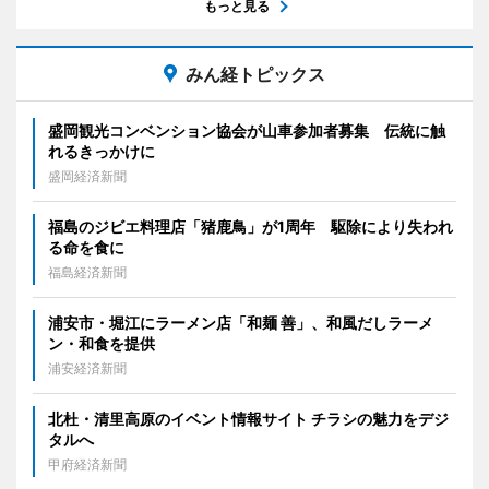
もっと見る
みん経トピックス
盛岡観光コンベンション協会が山車参加者募集 伝統に触
れるきっかけに
盛岡経済新聞
福島のジビエ料理店「猪鹿鳥」が1周年 駆除により失われ
る命を食に
福島経済新聞
浦安市・堀江にラーメン店「和麺 善」、和風だしラーメ
ン・和食を提供
浦安経済新聞
北杜・清里高原のイベント情報サイト チラシの魅力をデジ
タルへ
甲府経済新聞