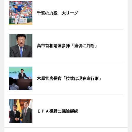
千賀の力投 大リーグ
高市首相靖国参拝「適切に判断」
木原官房長官「拉致は現在進行形」
ＥＰＡ視野に議論継続