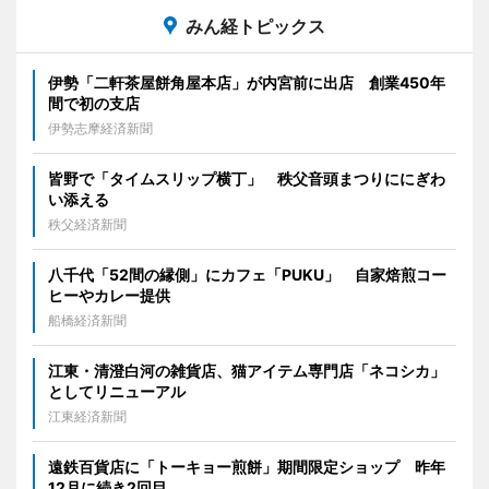
みん経トピックス
伊勢「二軒茶屋餅角屋本店」が内宮前に出店 創業450年
間で初の支店
伊勢志摩経済新聞
皆野で「タイムスリップ横丁」 秩父音頭まつりににぎわ
い添える
秩父経済新聞
八千代「52間の縁側」にカフェ「PUKU」 自家焙煎コー
ヒーやカレー提供
船橋経済新聞
江東・清澄白河の雑貨店、猫アイテム専門店「ネコシカ」
としてリニューアル
江東経済新聞
遠鉄百貨店に「トーキョー煎餅」期間限定ショップ 昨年
12月に続き2回目