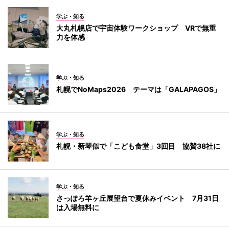
学ぶ・知る
大丸札幌店で宇宙体験ワークショップ VRで無重
力を体感
学ぶ・知る
札幌でNoMaps2026 テーマは「GALAPAGOS」
学ぶ・知る
札幌・新琴似で「こども食堂」3回目 協賛38社に
学ぶ・知る
さっぽろ羊ヶ丘展望台で夏休みイベント 7月31日
は入場無料に